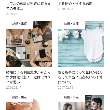
ップルの家計が軌道に乗るま
する結婚・損する結婚
での失敗...
2018.09.27
2020.12.10
結婚・出産
結婚・出産
結婚による利益減少がもたら
贈る相手によって金額が変わ
す少婚化問題！ 結婚はコス
るって本当？出産祝いの予算
パが悪い...
について
2020.03.17
2017.02.15
結婚・出産
結婚・出産