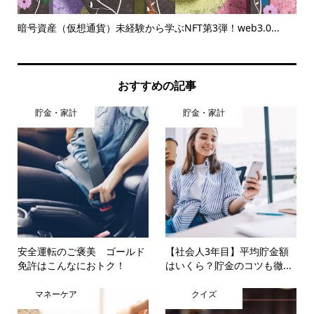
をチ
暗号資産（仮想通貨）未経験から学ぶNFT第3弾！web3.0...
2
策..
おすすめの記事
貯金・家計
貯金・家計
安全運転のご褒美 ゴールド
【社会人3年目】平均貯金額
免許はこんなにおトク！
はいくら？貯金のコツも徹...
マネーケア
クイズ