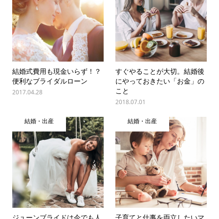
結婚式費用も現金いらず！？
すぐやることが大切。結婚後
便利なブライダルローン
にやっておきたい「お金」の
こと
2017.04.28
2018.07.01
結婚・出産
結婚・出産
ジューンブライドは今でも人
子育てと仕事を両立したいマ