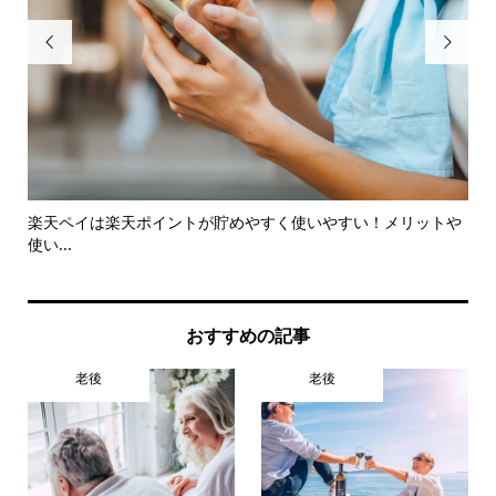


買っ
楽天ペイは楽天ポイントが貯めやすく使いやすい！メリットや
ア
使い...
出..
おすすめの記事
老後
老後