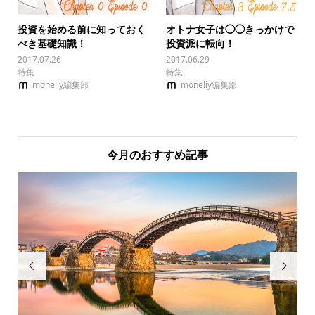
投資を始める前に知っておく
オトナ女子は◯◯きっかけで
べき基礎知識！
投資派に転向！
2017.07.26
2017.06.29
特集
特集
moneliy編集部
moneliy編集部
今月のおすすめ記事

