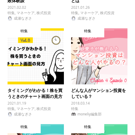
敗体験談
とは
2021.02.02
2021.01.26
特集
,
マネーケア
,
株式投資
特集
,
マネーケア
,
株式投資
成瀬なぎさ
成瀬なぎさ
特集
特集
タイミングがわかる！株を買
どんな人がマンション投資を
うときのチャート画面の見方
している？
2021.01.19
2018.03.14
特集
,
マネーケア
,
株式投資
特集
成瀬なぎさ
moneliy編集部
特集
特集