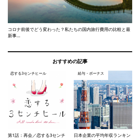
コロナ前後でどう変わった？私たちの国内旅行費用の比較と最
F
新事...
的..
おすすめの記事
恋する3センチヒール
給与・ボーナス
第1話：再会／恋する3センチ
日本企業の平均年収ランキン