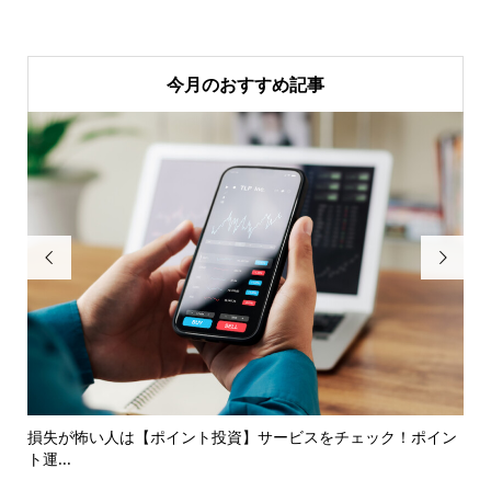
今月のおすすめ記事


損失が怖い人は【ポイント投資】サービスをチェック！ポイン
み
ト運...