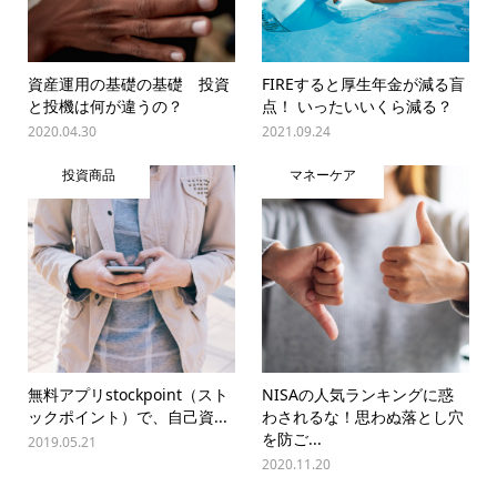
資産運用の基礎の基礎 投資
FIREすると厚生年金が減る盲
と投機は何が違うの？
点！ いったいいくら減る？
2020.04.30
2021.09.24
投資商品
マネーケア
無料アプリstockpoint（スト
NISAの人気ランキングに惑
ックポイント）で、自己資...
わされるな！思わぬ落とし穴
を防ご...
2019.05.21
2020.11.20