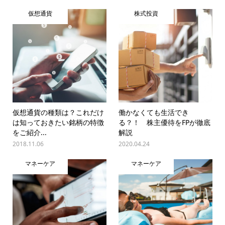
仮想通貨
株式投資
仮想通貨の種類は？これだけ
働かなくても生活でき
は知っておきたい銘柄の特徴
る？！ 株主優待をFPが徹底
をご紹介...
解説
2018.11.06
2020.04.24
マネーケア
マネーケア