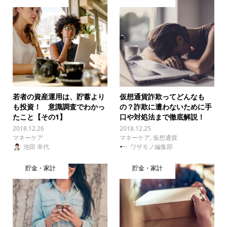
若者の資産運用は、貯蓄より
仮想通貨詐欺ってどんなも
も投資！ 意識調査でわかっ
の？詐欺に遭わないために手
たこと【その1】
口や対処法まで徹底解説！
2018.12.26
2018.12.25
マネーケア
マネーケア
,
仮想通貨
池田 幸代
ワザモノ編集部
貯金・家計
貯金・家計