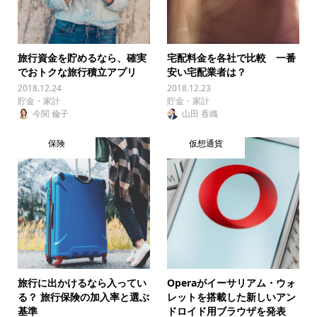
旅行資金を貯めるなら、確実
宅配料金を各社で比較 一番
でおトクな旅行積立アプリ
安い宅配業者は？
2018.12.24
2018.12.23
貯金・家計
貯金・家計
今関 倫子
山田 香織
保険
仮想通貨
旅行に出かけるなら入ってい
Operaがイーサリアム・ウォ
る？ 旅行保険の加入率と選ぶ
レットを搭載した新しいアン
基準
ドロイド用ブラウザを発表