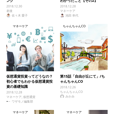
ング
わかったこと【その2】
2018.12.30
2018.12.28
老後
マネーケア
佐々木 愛子
池田 幸代
マネーケア
ちゃんちゃんCO
仮想通貨投資ってどうなの？
第15話「自由が丘にて」/ち
初心者でもわかる仮想通貨投
ゃんちゃんCO
資の基礎知識
2018.12.26
ちゃんちゃんCO
2018.12.28
みかみ
マネーケア
,
仮想通貨
ワザモノ編集部
マネーケア
マネーケア