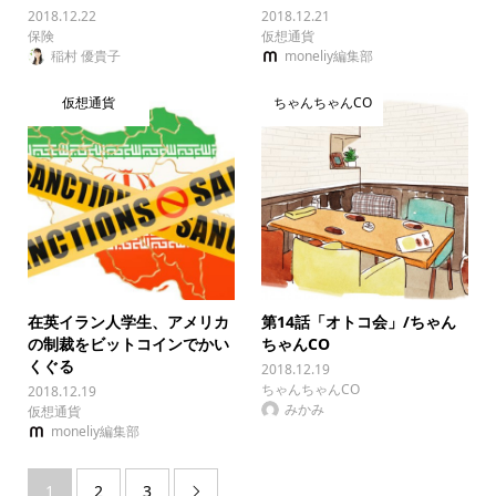
2018.12.22
2018.12.21
保険
仮想通貨
稲村 優貴子
moneliy編集部
仮想通貨
ちゃんちゃんCO
在英イラン人学生、アメリカ
第14話「オトコ会」/ちゃん
の制裁をビットコインでかい
ちゃんCO
くぐる
2018.12.19
ちゃんちゃんCO
2018.12.19
みかみ
仮想通貨
moneliy編集部
1
2
3
