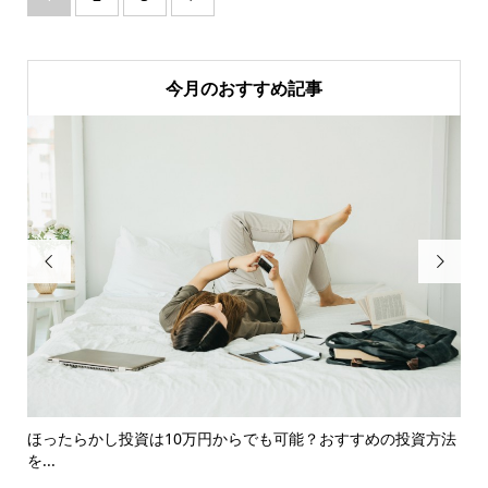
今月のおすすめ記事


つ
ほったらかし投資は10万円からでも可能？おすすめの投資方法
暗
を...
い..