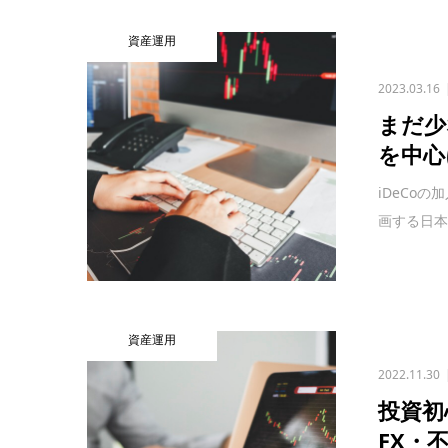
資産運用
2023.03.16
まだ少
を中心
iDeCo
画する日本
資産運用
2022.11.30
投資初
FX・