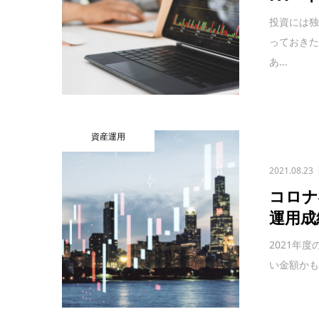
投資には
っておきた
あ...
資産運用
2021.08.23
コロナ
運用成
2021年
い金額かも