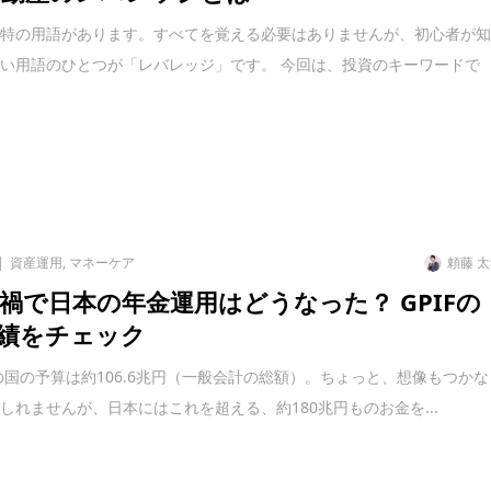
独特の用語があります。すべてを覚える必要はありませんが、初心者が
い用語のひとつが「レバレッジ」です。 今回は、投資のキーワードで
資産運用
,
マネーケア
頼藤 
禍で日本の年金運用はどうなった？ GPIFの
績をチェック
度の国の予算は約106.6兆円（一般会計の総額）。ちょっと、想像もつかな
しれませんが、日本にはこれを超える、約180兆円ものお金を...