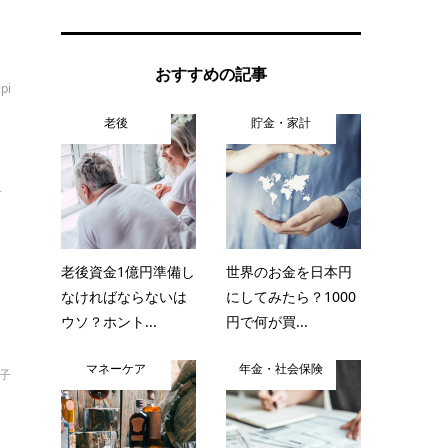
おすすめの記事
ipi
老後
貯金・家計
計
老後資金1億円準備し
世界のお金を日本円
なければならないは
にしてみたら？1000
ウソ？ホント...
円で何が買...
マネーケア
年金・社会保険
啓子