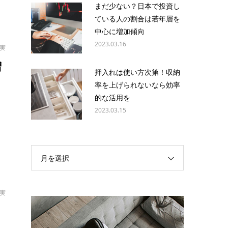
まだ少ない？日本で投資し
ている人の割合は若年層を
中心に増加傾向
2023.03.16
拓実
増
押入れは使い方次第！収納
率を上げられないなら効率
的な活用を
て
2023.03.15
月を選択
拓実