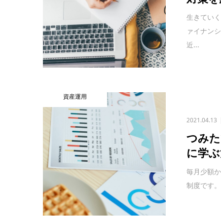
生きていく
ァイナン
近...
資産運用
2021.04.13
つみた
に学ぶ
毎月少額か
制度です。