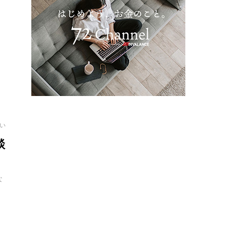
フ
おい
談
な