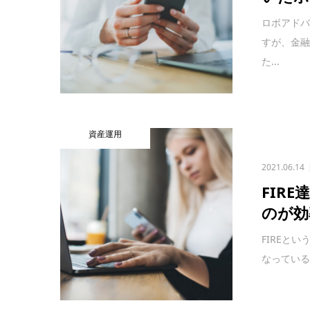
ロボアド
すが、金
た...
資産運用
2021.06.14
FIR
のが効
FIREと
なっているFI