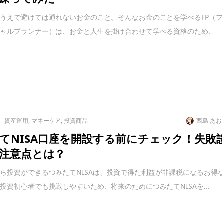
うえで避けては通れないお金のこと。そんなお金のことを学べるFP（
シャルプランナー）は、お金と人生を掛け合わせて学べる資格のため、
資産運用
,
マネーケア
,
投資商品
西島 あ
てNISA口座を開設する前にチェック！失敗
注意点とは？
ら投資ができるつみたてNISAは、投資で得た利益が非課税になるお得
投資初心者でも挑戦しやすいため、将来のためにつみたてNISAを...