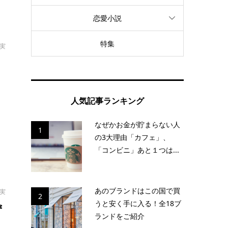
恋愛小説
特集
拓実
は
人気記事ランキング
なぜかお金が貯まらない人
1
の3大理由「カフェ」、
「コンビニ」あと１つは...
あのブランドはこの国で買
拓実
2
うと安く手に入る！全18ブ
ず
ランドをご紹介