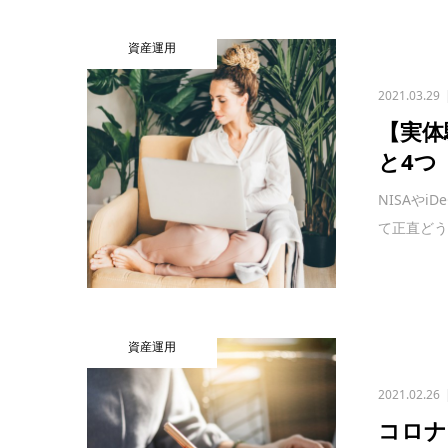
資産運用
2021.03.29
【実体
と4つ
NISAや
て正直どう
資産運用
2021.02.26
コロナ