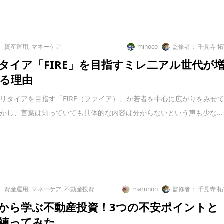
資産運用
,
マネーケア
mihoco
監修者： 千見寺 
タイア「FIRE」を目指すミレ二アル世代が
る理由
リタイアを目指す「FIRE（ファイア）」が若者を中心に広がりをみせ
かし、言葉は知っていても具体的な内容は分からないという声も少な...
資産運用
,
マネーケア
,
不動産投資
marunon
監修者： 千見寺 
から学ぶ不動産投資！3つの不安ポイントと
練ってみた