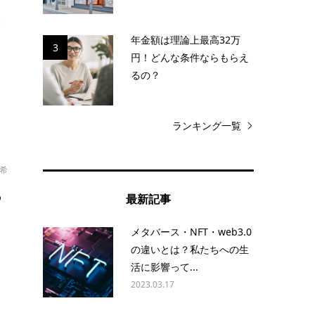
で
年金額は理論上最高32万
っ
3
円！どんな条件ならもらえ
るの？
ランキング一覧
太希
る
最新記事
メタバース・NFT・web3.0
に
の違いとは？私たちへの生
活に影響って...
2023.03.17