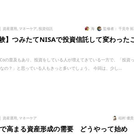
資産運用
,
マネーケア
,
投資信託
海
監修者： 千見寺 
験】つみたてNISAで投資信託して変わった
iDeCoの普及もあり、投資をしている人が増えてきている一方で、「投資
なの？」と思っている人もきっと多いでしょう。 今回は、少し...
資産運用
,
マネーケア
稲村 優
で高まる資産形成の需要 どうやって始め