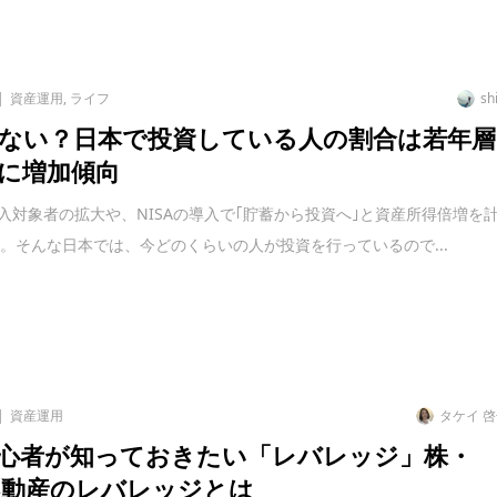
資産運用
,
ライフ
sh
ない？日本で投資している人の割合は若年層
に増加傾向
の加入対象者の拡大や、NISAの導入で｢貯蓄から投資へ｣と資産所得倍増を
。そんな日本では、今どのくらいの人が投資を行っているので...
資産運用
タケイ 
心者が知っておきたい「レバレッジ」株・
不動産のレバレッジとは