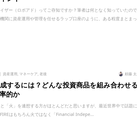
バイザー（ロボアド）ってご存知ですか？筆者は何となく知っていたの
融機関に資産運用や管理を任せるラップ口座のように、ある程度まとま
資産運用
,
マネーケア
,
老後
頼藤 
E達成するには？どんな投資商品を組み合わせ
率的か
いうと「火」を連想する方がほとんどだと思いますが、最近世界中で話題
REはもちろん火ではなく「Financial Indepe...