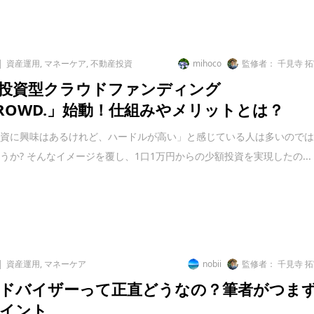
資産運用
,
マネーケア
,
不動産投資
mihoco
監修者： 千見寺 
投資型クラウドファンディング
CROWD.」始動！仕組みやメリットとは？
投資に興味はあるけれど、ハードルが高い」と感じている人は多いので
うか? そんなイメージを覆し、1口1万円からの少額投資を実現したの...
資産運用
,
マネーケア
nobii
監修者： 千見寺 
ドバイザーって正直どうなの？筆者がつま
イント