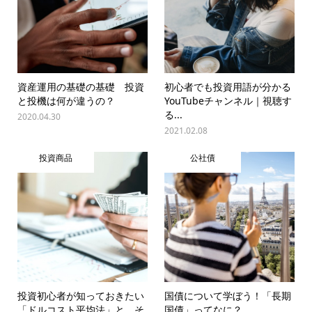
資産運用の基礎の基礎 投資
初心者でも投資用語が分かる
と投機は何が違うの？
YouTubeチャンネル｜視聴す
る...
2020.04.30
2021.02.08
投資商品
公社債
投資初心者が知っておきたい
国債について学ぼう！「長期
「ドルコスト平均法」と、そ
国債」ってなに？