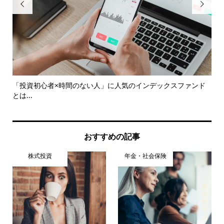


た
「投資初心者×時間のない人」に人気のインデックスファンド
ga
とは...
おすすめの記事
株式投資
年金・社会保険