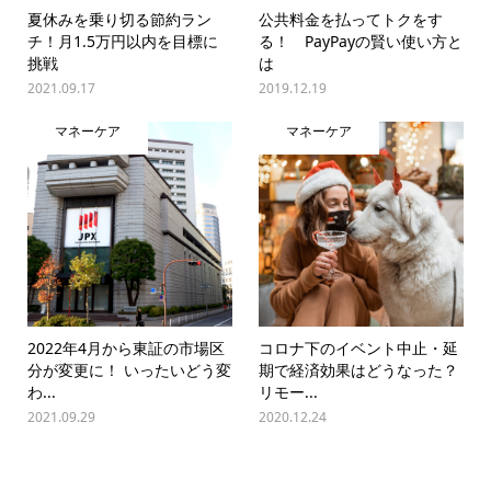
夏休みを乗り切る節約ラン
公共料金を払ってトクをす
チ！月1.5万円以内を目標に
る！ PayPayの賢い使い方と
挑戦
は
2021.09.17
2019.12.19
マネーケア
マネーケア
2022年4月から東証の市場区
コロナ下のイベント中止・延
分が変更に！ いったいどう変
期で経済効果はどうなった？
わ...
リモー...
2021.09.29
2020.12.24