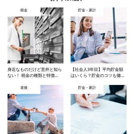
税金
貯金・家計
身近なものだけど意外と知ら
【社会人3年目】平均貯金額
ない！ 税金の種類と特徴...
はいくら？貯金のコツも徹...
老後
貯金・家計