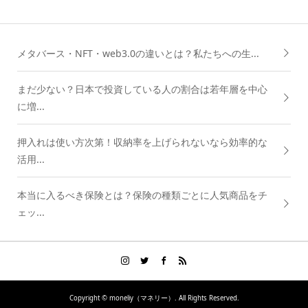
メタバース・NFT・web3.0の違いとは？私たちへの生...
まだ少ない？日本で投資している人の割合は若年層を中心
に増...
押入れは使い方次第！収納率を上げられないなら効率的な
活用...
本当に入るべき保険とは？保険の種類ごとに人気商品をチ
ェッ...
Copyright ©
moneliy（マネリー）. All Rights Reserved.