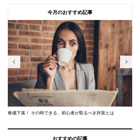
今月のおすすめ記事


ら効
株価下落！ その時できる、初心者が取るべき対策とは
車に
おすすめの記事