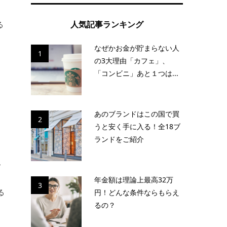
人気記事ランキング
る
て
なぜかお金が貯まらない人
1
の3大理由「カフェ」、
「コンビニ」あと１つは...
あのブランドはこの国で買
2
うと安く手に入る！全18ブ
ランドをご紹介
こ
年金額は理論上最高32万
3
る
円！どんな条件ならもらえ
るの？