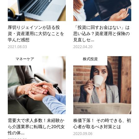
厚切りジェイソンが語る投
「投資に回すお金はない」は
資・資産運用に大切なことを
思い込み？資産運用と保険の
学んだ感想
見直しセ...
2021.08.03
2022.04.20
マネーケア
株式投資
需要大で求人多数！未経験か
株価下落！ その時できる、初
ら介護業界に転職した20代女
心者が取るべき対策とは
性の体...
2020.09.06