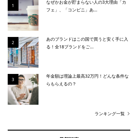
なぜかお金が貯まらない人の3大理由「カ
1
フェ」、「コンビニ」あ...
あのブランドはこの国で買うと安く手に入
2
る！全18ブランドをご...
年金額は理論上最高32万円！どんな条件な
3
らもらえるの？
ランキング一覧