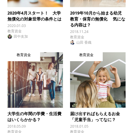
2020年4月スタート！ 大学
2019年10月から始まる幼児
無償化の対象世帯の条件とは
教育・保育の無償化 気にな
る内容は？
2020.01.03
教育資金
2018.11.24
田中友加
教育資金
山田 香織
教育資金
教育資金
大学生の年間の学費・生活費
届け出すればもらえるお金
はいくらかかる？
「児童手当」ってなに？
2018.05.09
2018.01.05
教育資金
教育資金