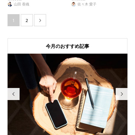
山田 香織
佐々木 愛子
1
2

今月のおすすめ記事

