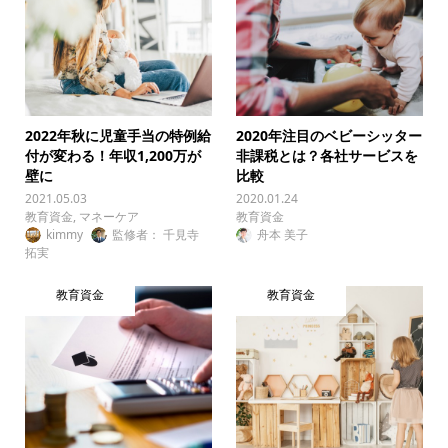
2022年秋に児童手当の特例給
2020年注目のベビーシッター
付が変わる！年収1,200万が
非課税とは？各社サービスを
壁に
比較
2021.05.03
2020.01.24
教育資金
,
マネーケア
教育資金
kimmy
監修者： 千見寺
舟本 美子
拓実
教育資金
教育資金