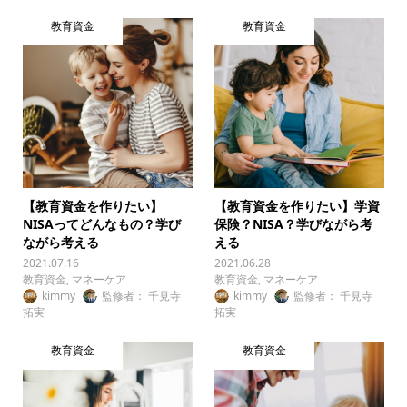
教育資金
教育資金
【教育資金を作りたい】
【教育資金を作りたい】学資
NISAってどんなもの？学び
保険？NISA？学びながら考
ながら考える
える
2021.07.16
2021.06.28
教育資金
,
マネーケア
教育資金
,
マネーケア
kimmy
監修者： 千見寺
kimmy
監修者： 千見寺
拓実
拓実
教育資金
教育資金