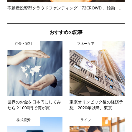
を受
不動産投資型クラウドファンディング「72CROWD.」始動！...
【
おすすめの記事
貯金・家計
マネーケア
世界のお金を日本円にしてみ
東京オリンピック後の経済予
たら？1000円で何が買...
想 2020年以降、東京...
株式投資
ライフ