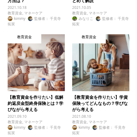
方法は？
とめて解説
2021.10.18
2021.10.05
教育資金
,
マネーケア
教育資金
,
マネーケア
kimmy
監修者： 千見寺
みなりこ
監修者： 千見寺
拓実
拓実
教育資金
教育資金
【教育資金を作りたい】低解
【教育資金を作りたい】学資
約返戻金型終身保険とは？学
保険ってどんなもの？学びな
びながら考える
がら考える
2021.09.10
2021.08.10
教育資金
,
マネーケア
教育資金
,
マネーケア
kimmy
監修者： 千見寺
kimmy
監修者： 千見寺
拓実
拓実