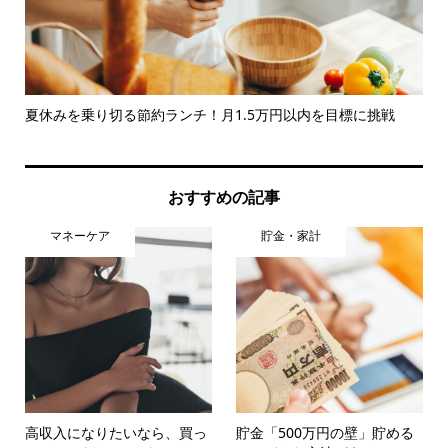
別の
夏休みを乗り切る節約ランチ！月1.5万円以内を目標に挑戦
基
調..
おすすめの記事
マネーケア
貯金・家計
高収入になりたいなら、買っ
貯金「500万円の壁」貯める