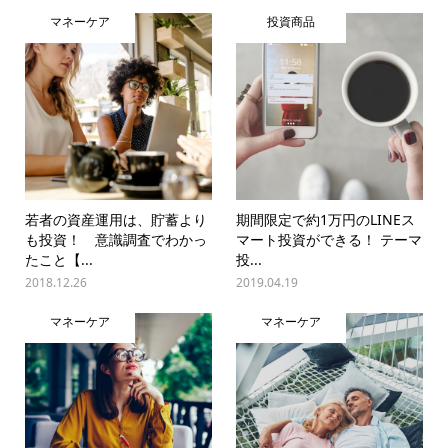
マネーケア
投資商品
若者の資産運用は、貯蓄より
期間限定で約1万円のLINEス
も投資！ 意識調査でわかっ
マート投資ができる！ テーマ
たこと【...
投...
2018.12.26
2019.04.19
マネーケア
マネーケア