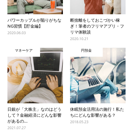
パワーカップルが陥りがちな
断捨離をしておこづかい稼
NG習慣【貯金編】
ぎ！筆者のフリマアプリ・フ
リマ体験談
2020.06.03
2020.10.21
マネーケア
円預金
日銀が「大株主」なのはどう
休眠預金活用法の施行！私た
して？金融経済にどんな影響
ちにどんな影響がある？
があるの...
2018.05.23
2021.07.27