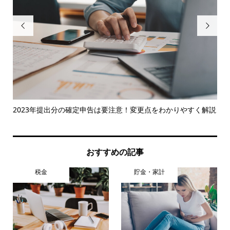


じ
2023年提出分の確定申告は要注意！変更点をわかりやすく解説
い
おすすめの記事
税金
貯金・家計