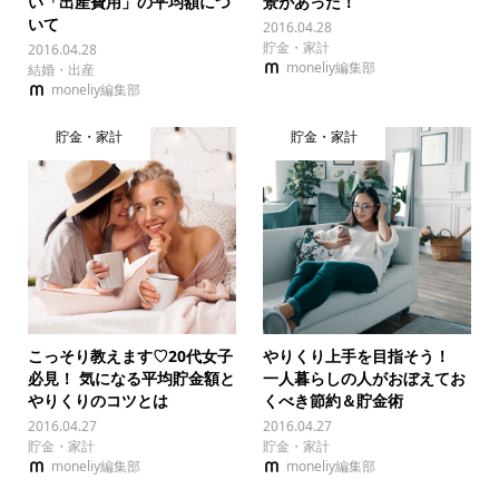
い「出産費用」の平均額につ
景があった！
いて
2016.04.28
貯金・家計
2016.04.28
moneliy編集部
結婚・出産
moneliy編集部
貯金・家計
貯金・家計
こっそり教えます♡20代女子
やりくり上手を目指そう！
必見！ 気になる平均貯金額と
一人暮らしの人がおぼえてお
やりくりのコツとは
くべき節約＆貯金術
2016.04.27
2016.04.27
貯金・家計
貯金・家計
moneliy編集部
moneliy編集部