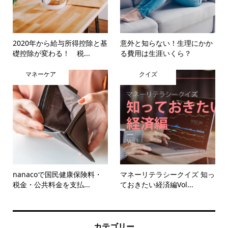
2020年から給与所得控除と基
意外と知らない！生理にかか
礎控除が変わる！ 税...
る費用は生涯いくら？
マネーケア
クイズ
nanacoで国民健康保険料・
マネーリテラシークイズ 知っ
税金・公共料金を支払...
ておきたい経済編Vol...
カテゴリー