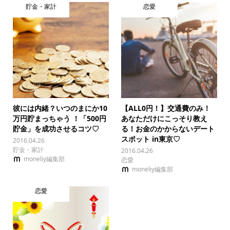
貯金・家計
恋愛
彼には内緒？いつのまにか10
【ALL0円！】交通費のみ！
万円貯まっちゃう ！「500円
あなただけにこっそり教え
貯金」を成功させるコツ♡
る！お金のかからないデート
スポット in東京♡
2016.04.26
貯金・家計
2016.04.26
moneliy編集部
恋愛
moneliy編集部
恋愛