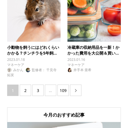
小動物を飼うにはどれくらい
冷蔵庫の収納用品を一新！か
かかる？チンチラを5年飼...
かった費用を大公開＆買い...
2023.01.18
2023.01.16
マネーケア
マネーケア
みかん
監修者： 千見寺
井手本 亜希
拓実
1
2
3
…
109

今月のおすすめ記事