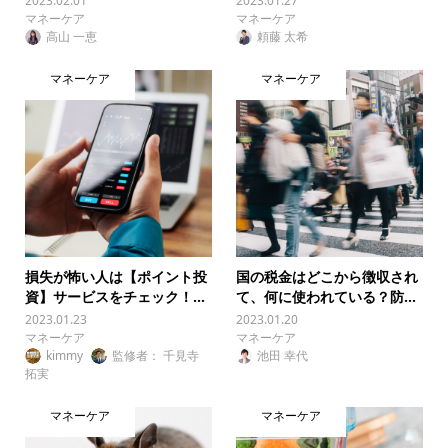
2023.02.01
2023.01.27
マネーケア
マネーケア
高山 一恵
頼藤 太希
マネーケア
マネーケア
損失が怖い人は【ポイント投
国の税金はどこから徴収され
資】サービスをチェック！...
て、何に使われている？防...
2023.01.23
2023.01.20
マネーケア
マネーケア
kimmy
監修者： 千見寺
池田 幸代
拓実
マネーケア
マネーケア