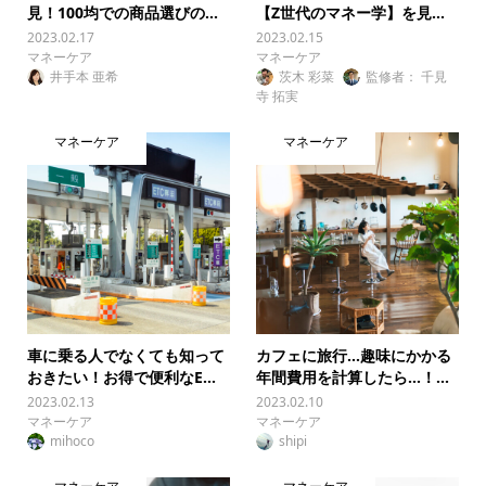
見！100均での商品選びの...
【Z世代のマネー学】を見...
2023.02.17
2023.02.15
マネーケア
マネーケア
井手本 亜希
茨木 彩菜
監修者： 千見
寺 拓実
マネーケア
マネーケア
車に乗る人でなくても知って
カフェに旅行…趣味にかかる
おきたい！お得で便利なE...
年間費用を計算したら…！...
2023.02.13
2023.02.10
マネーケア
マネーケア
mihoco
shipi