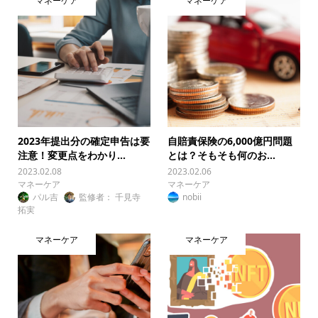
マネーケア
マネーケア
2023年提出分の確定申告は要
自賠責保険の6,000億円問題
注意！変更点をわかり...
とは？そもそも何のお...
2023.02.08
2023.02.06
マネーケア
マネーケア
パル吉
監修者： 千見寺
nobii
拓実
マネーケア
マネーケア