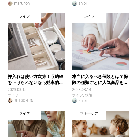
marunon
shipi
ライフ
ライフ
押入れは使い方次第！収納率
本当に入るべき保険とは？保
を上げられないなら効率的...
険の種類ごとに人気商品を...
2023.03.15
2023.03.14
ライフ
ライフ
,
保険
井手本 亜希
shipi
ライフ
マネーケア