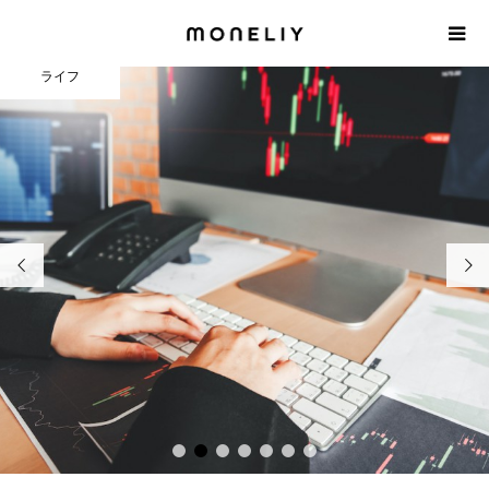
ライフ


1
2
3
4
5
6
7