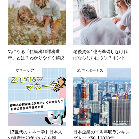
気になる「住民税非課税世
老後資金1億円準備しなけれ
帯」とは？わかりやすく解説
ばならないはウソ？ホント...
マネーケア
給与・ボーナス
【Z世代のマネー学】日本人
日本企業の平均年収ランキン
の資産は20年でいくら増...
グトップ50【2020年...