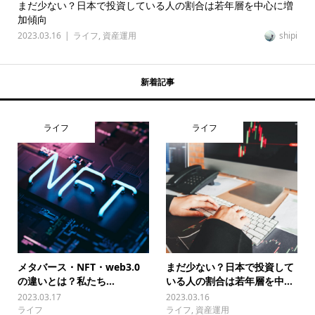
まだ少ない？日本で投資している人の割合は若年層を中心に増
加傾向
2023.03.16
ライフ
,
資産運用
shipi
新着記事
ライフ
ライフ
メタバース・NFT・web3.0
まだ少ない？日本で投資して
の違いとは？私たち...
いる人の割合は若年層を中...
2023.03.17
2023.03.16
ライフ
ライフ
,
資産運用