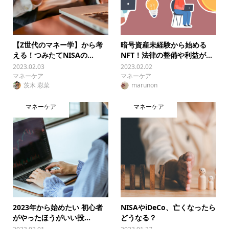
【Z世代のマネー学】から考
暗号資産未経験から始める
える！つみたてNISAの...
NFT！法律の整備や利益が...
2023.02.03
2023.02.02
マネーケア
マネーケア
茨木 彩菜
marunon
マネーケア
マネーケア
2023年から始めたい 初心者
NISAやiDeCo、亡くなったら
がやったほうがいい投...
どうなる？