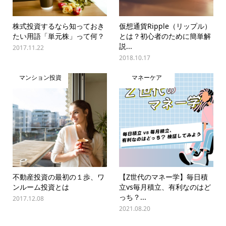
株式投資するなら知っておき
仮想通貨Ripple（リップル）
たい用語「単元株」って何？
とは？初心者のために簡単解
説...
2017.11.22
2018.10.17
マンション投資
マネーケア
不動産投資の最初の１歩、ワ
【Z世代のマネー学】毎日積
ンルーム投資とは
立vs毎月積立、有利なのはど
っち？...
2017.12.08
2021.08.20