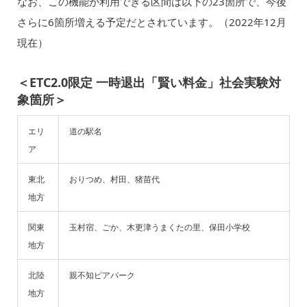
なお、この機能が利用できる区間は以下の23箇所で、今後
さらに6箇所増える予定だとされています。（2022年12月
現在）
＜ETC2.0限定 一時退出「賢い料金」社会実験対
象箇所＞
エリ
道の駅名
ア
東北
おりつめ、村田、猪苗代
地方
関東
玉村宿、ごか、木更津うまくたの里、保田小学校
地方
北陸
親不知ピアパーク
地方