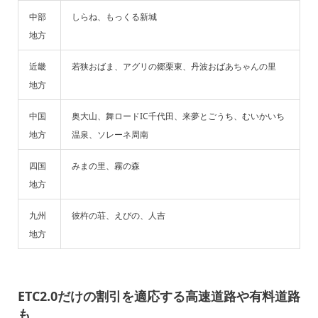
中部
しらね、もっくる新城
地方
近畿
若狭おばま、アグリの郷栗東、丹波おばあちゃんの里
地方
中国
奥大山、舞ロードIC千代田、来夢とごうち、むいかいち
地方
温泉、ソレーネ周南
四国
みまの里、霧の森
地方
九州
彼杵の荘、えびの、人吉
地方
ETC2.0だけの割引を適応する高速道路や有料道路
も