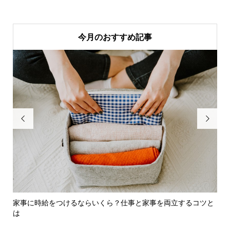
今月のおすすめ記事


末
家事に時給をつけるならいくら？仕事と家事を両立するコツと
学
は
談