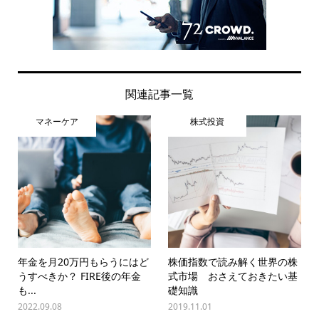
関連記事一覧
マネーケア
株式投資
年金を月20万円もらうにはど
株価指数で読み解く世界の株
うすべきか？ FIRE後の年金
式市場 おさえておきたい基
も...
礎知識
2022.09.08
2019.11.01