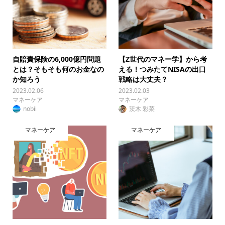
自賠責保険の6,000億円問題
【Z世代のマネー学】から考
とは？そもそも何のお金なの
える！つみたてNISAの出口
か知ろう
戦略は大丈夫？
2023.02.06
2023.02.03
マネーケア
マネーケア
nobii
茨木 彩菜
マネーケア
マネーケア