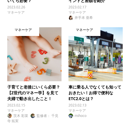
いくら必要？
イントと差額を紹介
2023.02.26
2023.02.17
マネーケア
マネーケア
井手本 亜希
マネーケア
マネーケア
子育てと老後にいくら必要？
車に乗る人でなくても知って
【Z世代のマネー学】を見て
おきたい！お得で便利な
夫婦で動き出したこと！
ETC2.0とは？
2023.02.15
2023.02.13
マネーケア
マネーケア
茨木 彩菜
監修者： 千見
mihoco
寺 拓実