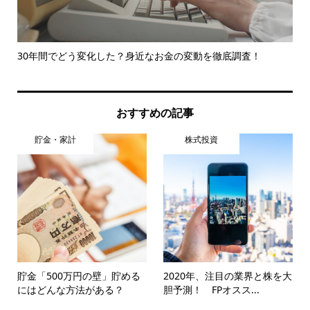
30年間でどう変化した？身近なお金の変動を徹底調査！
お
めた.
おすすめの記事
貯金・家計
株式投資
貯金「500万円の壁」貯める
2020年、注目の業界と株を大
にはどんな方法がある？
胆予測！ FPオスス...