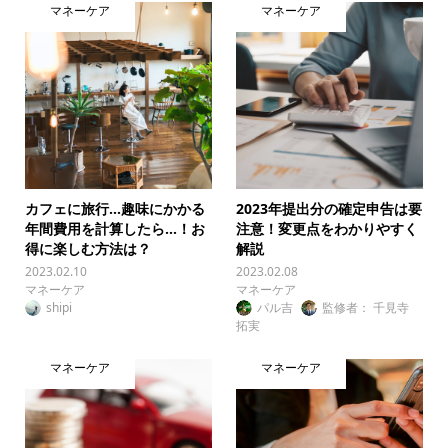
マネーケア
マネーケア
カフェに旅行…趣味にかかる
2023年提出分の確定申告は要
年間費用を計算したら…！お
注意！変更点をわかりやすく
得に楽しむ方法は？
解説
2023.02.10
2023.02.08
マネーケア
マネーケア
shipi
パル吉
監修者： 千見寺
拓実
マネーケア
マネーケア