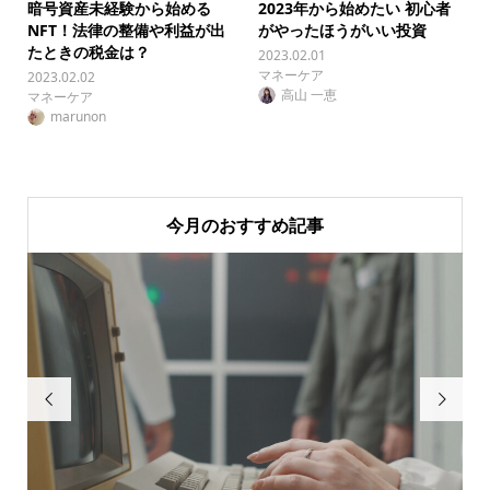
暗号資産未経験から始める
2023年から始めたい 初心者
NFT！法律の整備や利益が出
がやったほうがいい投資
たときの税金は？
2023.02.01
マネーケア
2023.02.02
高山 一恵
マネーケア
marunon
今月のおすすめ記事

