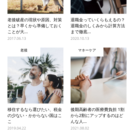
老後破産の現状や原因、対策
退職金っていくらもえるの？
とは？早くから準備しておく
退職金のしくみから計算方法
ことが大...
まで徹底...
2017.06.13
2020.10.13
老後
マネーケア
移住するなら選びたい、税金
後期高齢者の医療費負担 1割
の少ない・かからない国はこ
から2割にアップするのはど
こ
んな人...
2019.04.22
2021.08.02