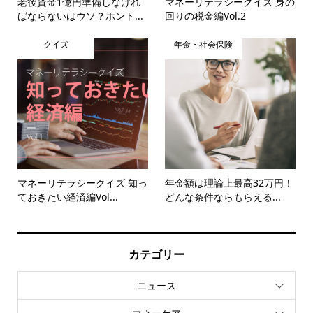
老後資金1億円準備しなけれ
マネーリテラシークイズ 身の
ばならないはウソ？ホント...
回りの税金編Vol.2
クイズ
年金・社会保険
マネーリテラシークイズ 知っ
年金額は理論上最高32万円！
ておきたい経済編Vol...
どんな条件ならもらえる...
カテゴリー
ニュース