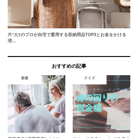
片づけのプロが自宅で愛用する収納用品TOP3とお金をかける
2
理...
おすすめの記事
老後
クイズ