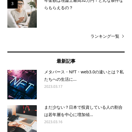
年金額は理論上最高32万円！どんな条件な
3
らもらえるの？
ランキング一覧
最新記事
メタバース・NFT・web3.0の違いとは？私
たちへの生活に...
2023.03.17
まだ少ない？日本で投資している人の割合
は若年層を中心に増加傾...
2023.03.16