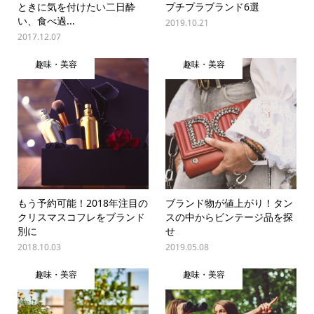
ときに気を付けたい二日酔
プチプラブランド6選
い、食べ過...
2019.10.21
2017.12.07
趣味・美容
趣味・美容
もう予約可能！2018年注目の
ブランド物が値上がり！タン
クリスマスコフレをブランド
スの中からビンテージ品を探
別に
せ
2018.10.03
2019.05.08
趣味・美容
趣味・美容