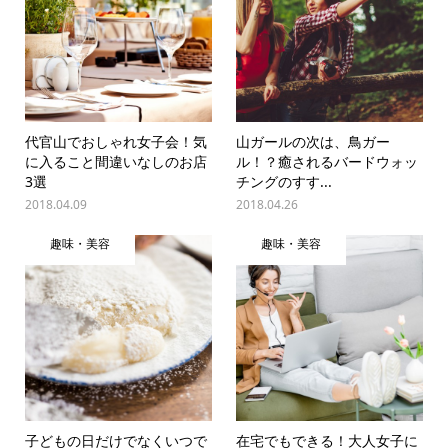
代官山でおしゃれ女子会！気
山ガールの次は、鳥ガー
に入ること間違いなしのお店
ル！？癒されるバードウォッ
3選
チングのすす...
2018.04.09
2018.04.26
趣味・美容
趣味・美容
子どもの日だけでなくいつで
在宅でもできる！大人女子に