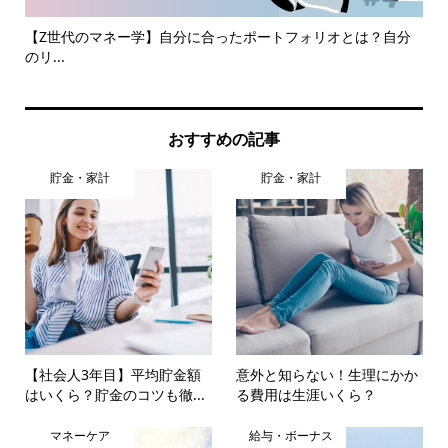
..
【Z世代のマネー学】自分に合ったポートフォリオとは？自分
み
のリ...
おすすめの記事
貯金・家計
貯金・家計
【社会人3年目】平均貯金額
意外と知らない！生理にかか
はいくら？貯金のコツも徹...
る費用は生涯いくら？
マネーケア
給与・ボーナス