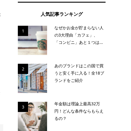
た
人気記事ランキング
なぜかお金が貯まらない人
1
の3大理由「カフェ」、
「コンビニ」あと１つは...
。
あのブランドはこの国で買
2
うと安く手に入る！全18ブ
ランドをご紹介
殴
見
年金額は理論上最高32万
3
円！どんな条件ならもらえ
るの？