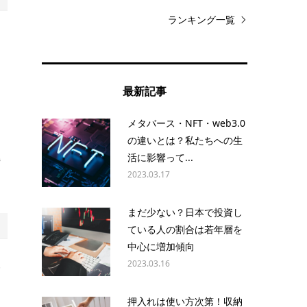
ランキング一覧
そ
う
最新記事
目
メタバース・NFT・web3.0
の違いとは？私たちへの生
活に影響って...
持
2023.03.17
まだ少ない？日本で投資し
ている人の割合は若年層を
中心に増加傾向
2023.03.16
み
く
押入れは使い方次第！収納