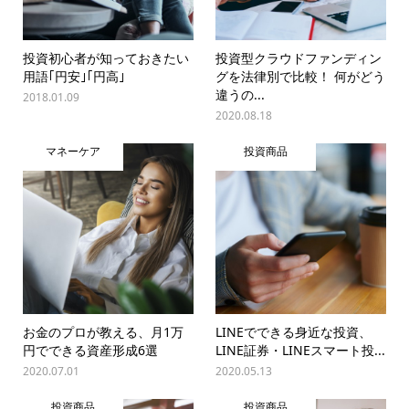
投資初心者が知っておきたい
投資型クラウドファンディン
用語｢円安｣｢円高｣
グを法律別で比較！ 何がどう
違うの...
2018.01.09
2020.08.18
マネーケア
投資商品
お金のプロが教える、月1万
LINEでできる身近な投資、
円でできる資産形成6選
LINE証券・LINEスマート投...
2020.07.01
2020.05.13
投資商品
投資商品