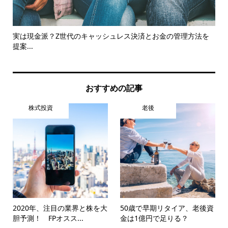
実は現金派？Z世代のキャッシュレス決済とお金の管理方法を
【
提案...
おすすめの記事
株式投資
老後
2020年、注目の業界と株を大
50歳で早期リタイア、老後資
胆予測！ FPオスス...
金は1億円で足りる？