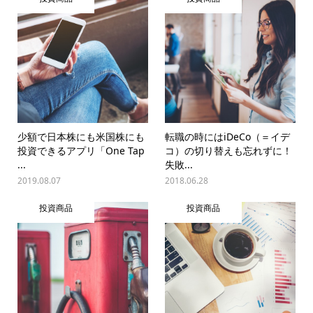
少額で日本株にも米国株にも
転職の時にはiDeCo（＝イデ
投資できるアプリ「One Tap
コ）の切り替えも忘れずに！
...
失敗...
2019.08.07
2018.06.28
投資商品
投資商品