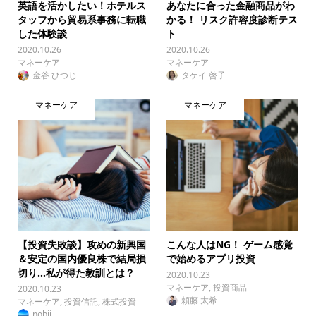
英語を活かしたい！ホテルス
あなたに合った金融商品がわ
タッフから貿易系事務に転職
かる！ リスク許容度診断テス
した体験談
ト
2020.10.26
2020.10.26
マネーケア
マネーケア
金谷 ひつじ
タケイ 啓子
マネーケア
マネーケア
【投資失敗談】攻めの新興国
こんな人はNG！ ゲーム感覚
＆安定の国内優良株で結局損
で始めるアプリ投資
切り…私が得た教訓とは？
2020.10.23
マネーケア
,
投資商品
2020.10.23
頼藤 太希
マネーケア
,
投資信託
,
株式投資
nobii