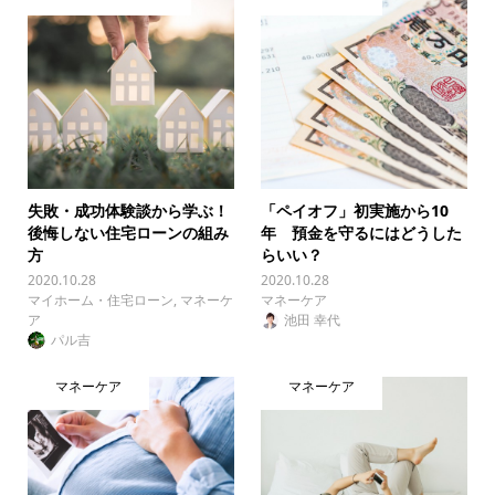
失敗・成功体験談から学ぶ！
「ペイオフ」初実施から10
後悔しない住宅ローンの組み
年 預金を守るにはどうした
方
らいい？
2020.10.28
2020.10.28
マイホーム・住宅ローン
,
マネーケ
マネーケア
ア
池田 幸代
パル吉
マネーケア
マネーケア