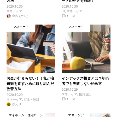
方法
ートの見方を解説！
2020.10.30
2020.10.30
マネーケア
FX
,
マネーケア
金谷 ひつじ
C・M
マネーケア
マネーケア
お金が貯まらない！！私が浪
インデックス投資とは？初心
費癖を直すために取り組んだ
者でも失敗しない始め方
改善方法
2020.10.29
マネーケア
,
投資信託
2020.10.29
C・M
マネーケア
,
貯金・家計
森えり
マイホーム・住宅ローン
マネーケア