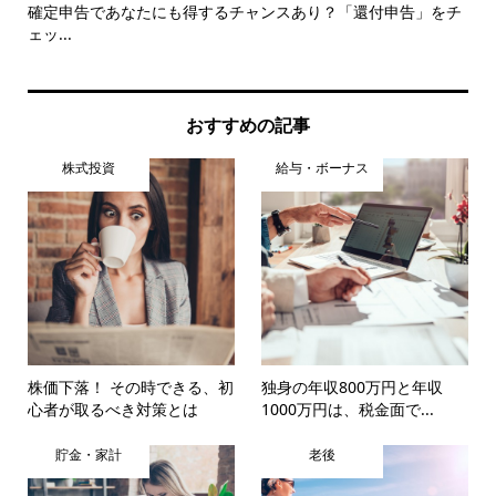
確定申告であなたにも得するチャンスあり？「還付申告」をチ
グ
ェッ...
談..
おすすめの記事
株式投資
給与・ボーナス
株価下落！ その時できる、初
独身の年収800万円と年収
心者が取るべき対策とは
1000万円は、税金面で...
貯金・家計
老後