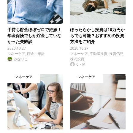
手持ち貯金ほぼゼロで妊娠！
ほったらかし投資は10万円か
年金保険でしか貯金していな
らでも可能？おすすめの投資
かった失敗談
方法をご紹介
2020.10.27
2020.10.27
マネーケア
,
貯金・家計
マネーケア
,
不動産投資
,
投資信託
,
みなりこ
株式投資
C・M
マネーケア
マネーケア