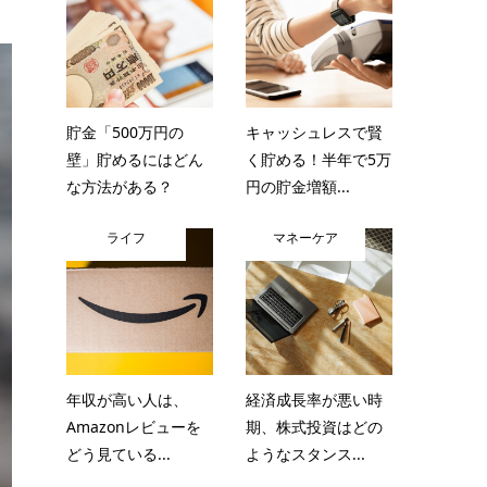
貯金「500万円の
キャッシュレスで賢
壁」貯めるにはどん
く貯める！半年で5万
な方法がある？
円の貯金増額...
ライフ
マネーケア
年収が高い人は、
経済成長率が悪い時
Amazonレビューを
期、株式投資はどの
どう見ている...
ようなスタンス...