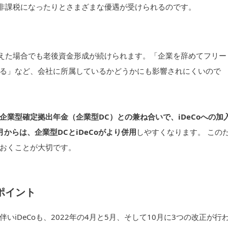
り非課税になったりとさまざまな優遇が受けられるのです。
変えた場合でも老後資金形成が続けられます。「企業を辞めてフリー
る」など、会社に所属しているかどうかにも影響されにくいので
業型確定拠出年金（企業型DC）との兼ね合いで、iDeCoへの加
0月からは、企業型DCとiDeCoがより併用
しやすくなります。 この
おくことが大切です。
正ポイント
いiDeCoも、2022年の4月と5月、そして10月に3つの改正が行