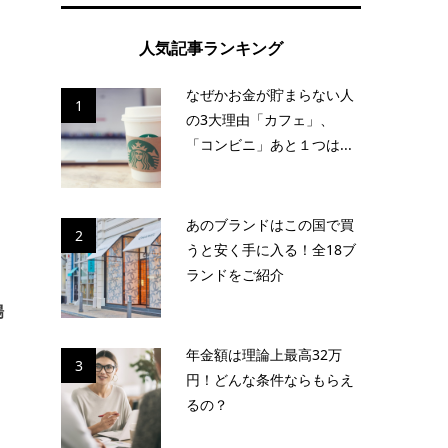
人気記事ランキング
なぜかお金が貯まらない人
1
の3大理由「カフェ」、
「コンビニ」あと１つは...
あのブランドはこの国で買
2
うと安く手に入る！全18ブ
ランドをご紹介
場
年金額は理論上最高32万
3
り
円！どんな条件ならもらえ
るの？