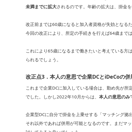
未満までに拡大
されるのです。年齢の拡大は、掛金を
改正前までは60歳になると加入者資格が失効となる
今回の改正により、所定の手続きを行えば64歳まで
これにより65歳になるまで働きたいと考えている方
られるでしょう。
改正点3．本人の意思で企業DCとiDeCoの
これまで企業DCに加入している場合は、勤め先が所定
でした。しかし2022年10月からは、
本人の意思のみで
企業型DCに自分で掛金を上乗せする「マッチング拠出
それ以外であれば併用が可能となるのです。まだマッチ