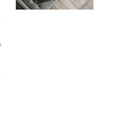
し
得
ん
、