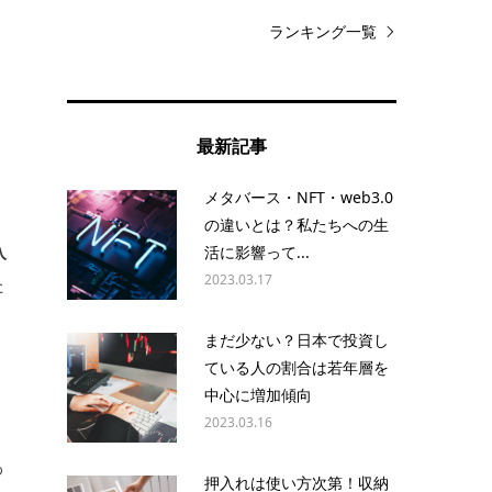
ランキング一覧
最新記事
メタバース・NFT・web3.0
の違いとは？私たちへの生
入
活に影響って...
2023.03.17
た
まだ少ない？日本で投資し
ている人の割合は若年層を
中心に増加傾向
2023.03.16
わ
押入れは使い方次第！収納