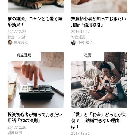
猫の経済、ニャンとも驚く経
投資初心者が知っておきたい
済効果！
用語「信用取引」
2017.12.27
2017.12.27
貯金・家計
資産運用
長尾義弘
小林 裕子
資産運用
恋愛
投資初心者が知っておきたい
「愛」と「お金」どっちが大
用語「72の法則」
切？──結婚できない理由
は！
2017.12.26
資産運用
2017.12.25