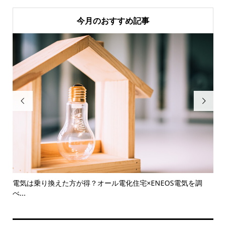
今月のおすすめ記事


電気は乗り換えた方が得？オール電化住宅×ENEOS電気を調
【
べ...
介