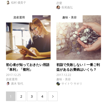
稲村 優貴子
恋愛
長尾義弘
資産運用
趣味・美容
初心者が知っておきたい用語
初詣で失敗しない！一番ご利
「単利」「複利」
益があるお賽銭はいくら？
2017.12.25
2017.12.22
資産運用
趣味・美容
廣木 智代
サイトウ サオリ
1
2
3
4
