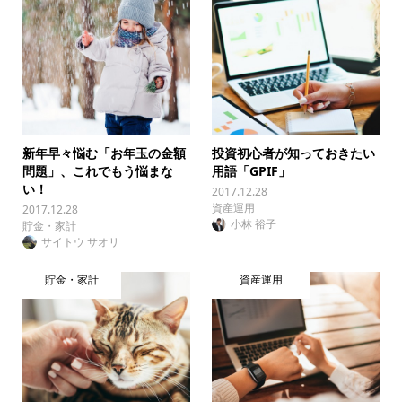
新年早々悩む「お年玉の金額
投資初心者が知っておきたい
問題」、これでもう悩まな
用語「GPIF」
い！
2017.12.28
資産運用
2017.12.28
小林 裕子
貯金・家計
サイトウ サオリ
貯金・家計
資産運用