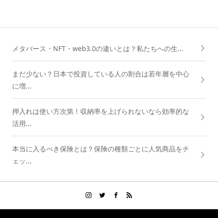
メタバース・NFT・web3.0の違いとは？私たちへの生...
まだ少ない？日本で投資している人の割合は若年層を中心
に増...
押入れは使い方次第！収納率を上げられないなら効率的な
活用...
本当に入るべき保険とは？保険の種類ごとに人気商品をチ
ェッ...