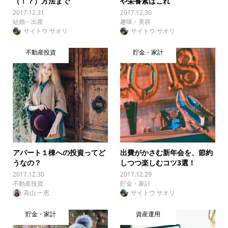
（！？）方法まで
や栄養素はこれ
2017.12.31
2017.12.30
結婚・出産
趣味・美容
サイトウ サオリ
サイトウ サオリ
不動産投資
貯金・家計
アパート１棟への投資ってど
出費がかさむ新年会を、節約
うなの？
しつつ楽しむコツ3選！
2017.12.30
2017.12.29
不動産投資
貯金・家計
高山 一恵
サイトウ サオリ
貯金・家計
資産運用