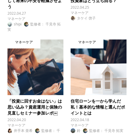
して将来の不安を軽減させよ
投資家はどう立ち回る？
う
2022.04.25
マネーケア
2022.04.27
タケイ 啓子
マネーケア
shipi
監修者： 千見寺 拓
実
マネーケア
マネーケア
「投資に回すお金はない」は
住宅ローンを一から学んだ
思い込み？資産運用と保険の
私！基本的な情報と選んだポ
見直しセミナー参加レポ￼
イントとは
2022.04.20
2022.04.18
マネーケア
マネーケア
井手本 亜希
監修者： 千
鈴
監修者： 千見寺 拓実