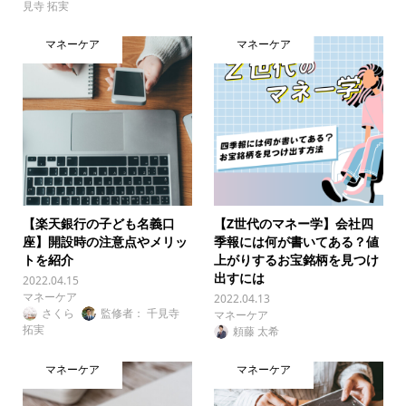
見寺 拓実
マネーケア
マネーケア
【楽天銀行の子ども名義口
【Z世代のマネー学】会社四
座】開設時の注意点やメリッ
季報には何が書いてある？値
トを紹介
上がりするお宝銘柄を見つけ
出すには
2022.04.15
マネーケア
2022.04.13
さくら
監修者： 千見寺
マネーケア
拓実
頼藤 太希
マネーケア
マネーケア