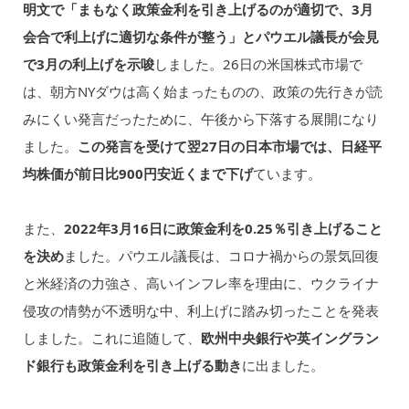
明文で「まもなく政策金利を引き上げるのが適切で、3月
会合で利上げに適切な条件が整う」とパウエル議長が会見
で3月の利上げを示唆
しました。26日の米国株式市場で
は、朝方NYダウは高く始まったものの、政策の先行きが読
みにくい発言だったために、午後から下落する展開になり
ました。
この発言を受けて翌27日の日本市場では、日経平
均株価が前日比900円安近くまで下げ
ています。
また、
2022年3月16日に政策金利を0.25％引き上げること
を決め
ました。パウエル議長は、コロナ禍からの景気回復
と米経済の力強さ、高いインフレ率を理由に、ウクライナ
侵攻の情勢が不透明な中、利上げに踏み切ったことを発表
しました。これに追随して、
欧州中央銀行や英イングラン
ド銀行も政策金利を引き上げる動き
に出ました。