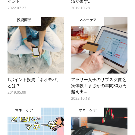
イント
済がます...
2022.07.22
2019.10.28
投資商品
マネーケア
Tポイント投資「ネオモバ」
アラサー女子のサブスク貧乏
とは？
実体験！まさかの年間30万円
超え出...
2019.05.09
2022.10.18
マネーケア
マネーケア