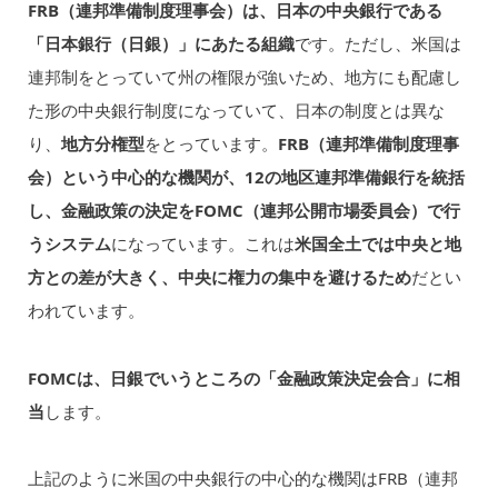
FRB（連邦準備制度理事会）は、日本の中央銀行である
「日本銀行（日銀）」にあたる組織
です。ただし、米国は
連邦制をとっていて州の権限が強いため、地方にも配慮し
た形の中央銀行制度になっていて、日本の制度とは異な
り、
地方分権型
をとっています。
FRB（連邦準備制度理事
会）という中心的な機関が、12の地区連邦準備銀行を統括
し、金融政策の決定をFOMC（連邦公開市場委員会）で行
うシステム
になっています。これは
米国全土では中央と地
方との差が大きく、中央に権力の集中を避けるため
だとい
われています。
FOMCは、日銀でいうところの「金融政策決定会合」に相
当
します。
上記のように米国の中央銀行の中心的な機関はFRB（連邦