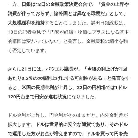
一方、
日銀は18日の金融政策決定会合で、「賃金の上昇や
消費が伴っておらず、諸外国とは異なる環境だ」として、
大規模緩和を維持
することにしました。黒田日銀総裁は、
18日の記者会見で「円安が経済・物価にプラスになる基本
的構図は変わっていない」と発言し、金融緩和の縮小を強
く否定しています。
さらに
21日には、パウエル議長が、「今後の利上げが1回
あたり0.5％の大幅利上げにする可能性がある」と発言
をす
ると、
米国の長期金利が上昇し、22日の円相場では1ドル
120円台まで円安が進む状況
になりました。
ドル金利が上昇し、円金利がそのままだと、内外金利差が
拡大します。
ドルは世界的に安全な通貨であり、そのドル
で運用した方がお金が増えますので、ドルを買って円を売