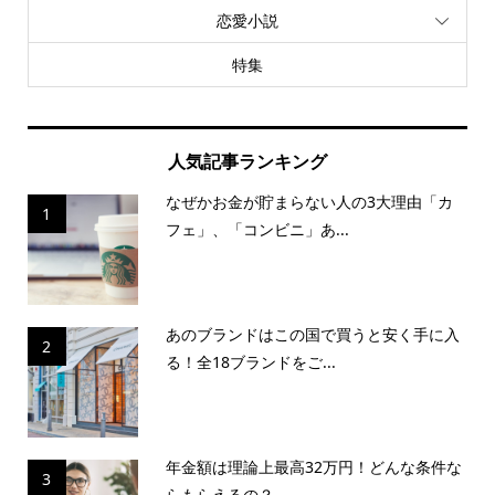
恋愛小説
特集
人気記事ランキング
なぜかお金が貯まらない人の3大理由「カ
1
フェ」、「コンビニ」あ...
あのブランドはこの国で買うと安く手に入
2
る！全18ブランドをご...
年金額は理論上最高32万円！どんな条件な
3
らもらえるの？