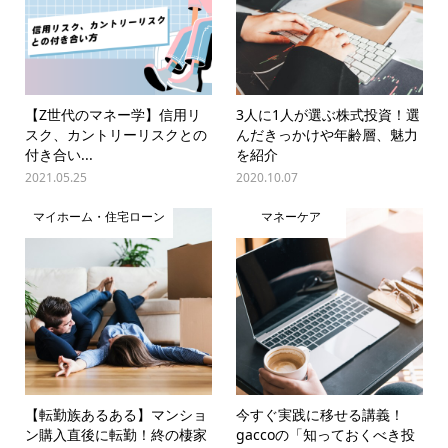
【Z世代のマネー学】信用リ
3人に1人が選ぶ株式投資！選
スク、カントリーリスクとの
んだきっかけや年齢層、魅力
付き合い...
を紹介
2021.05.25
2020.10.07
マイホーム・住宅ローン
マネーケア
【転勤族あるある】マンショ
今すぐ実践に移せる講義！
ン購入直後に転勤！終の棲家
gaccoの「知っておくべき投