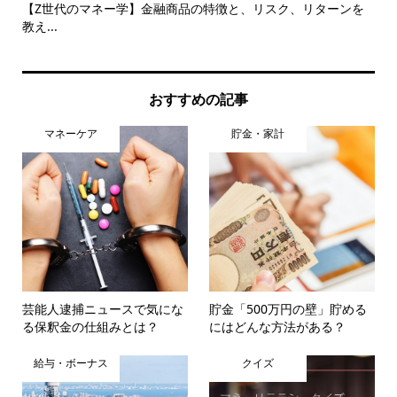
活用
【Z世代のマネー学】金融商品の特徴と、リスク、リターンを
知
教え...
レポ.
おすすめの記事
マネーケア
貯金・家計
芸能人逮捕ニュースで気にな
貯金「500万円の壁」貯める
る保釈金の仕組みとは？
にはどんな方法がある？
給与・ボーナス
クイズ