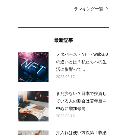
を
ランキング一覧
最新記事
メタバース・NFT・web3.0
の違いとは？私たちへの生
と
活に影響って...
2023.03.17
まだ少ない？日本で投資し
ている人の割合は若年層を
中心に増加傾向
2023.03.16
押入れは使い方次第！収納