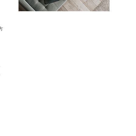
さ
、
方
な
ず