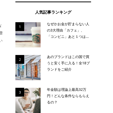
人気記事ランキング
なぜかお金が貯まらない人
な
1
の3大理由「カフェ」、
増
「コンビニ」あと１つは...
い
あのブランドはこの国で買
2
うと安く手に入る！全18ブ
ランドをご紹介
年金額は理論上最高32万
3
円！どんな条件ならもらえ
るの？