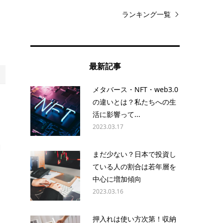
ランキング一覧
通
最新記事
メタバース・NFT・web3.0
の違いとは？私たちへの生
、
活に影響って...
2023.03.17
調
まだ少ない？日本で投資し
ている人の割合は若年層を
中心に増加傾向
2023.03.16
な
」
押入れは使い方次第！収納