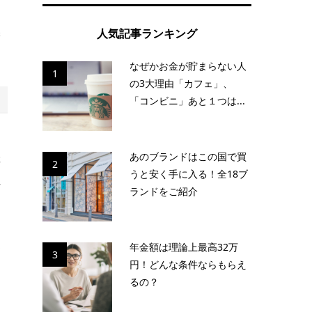
ー
保
人気記事ランキング
なぜかお金が貯まらない人
1
の3大理由「カフェ」、
「コンビニ」あと１つは...
あのブランドはこの国で買
存
2
うと安く手に入る！全18ブ
れ
ランドをご紹介
通
年金額は理論上最高32万
3
円！どんな条件ならもらえ
利
るの？