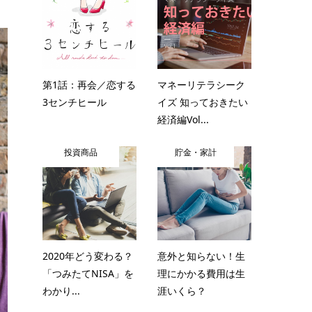
第1話：再会／恋する
マネーリテラシーク
3センチヒール
イズ 知っておきたい
経済編Vol...
投資商品
貯金・家計
2020年どう変わる？
意外と知らない！生
「つみたてNISA」を
理にかかる費用は生
わかり...
涯いくら？