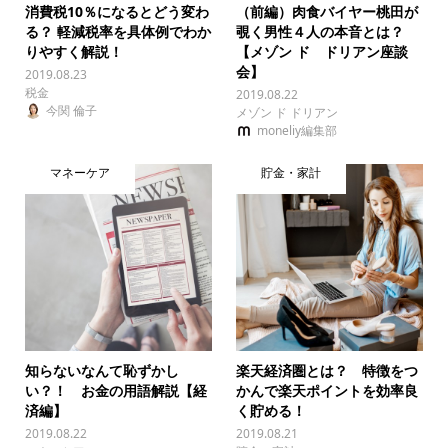
消費税10％になるとどう変わ
（前編）肉食バイヤー桃田が
る？ 軽減税率を具体例でわか
覗く男性４人の本音とは？
りやすく解説！
【メゾン ド ドリアン座談
会】
2019.08.23
税金
2019.08.22
今関 倫子
メゾン ド ドリアン
moneliy編集部
マネーケア
貯金・家計
知らないなんて恥ずかし
楽天経済圏とは？ 特徴をつ
い？！ お金の用語解説【経
かんで楽天ポイントを効率良
済編】
く貯める！
2019.08.22
2019.08.21