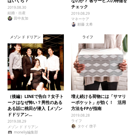
はいくら？
なのか？ 各サービスの特徴を
チェック
2019.08.30
結婚・出産
2019.08.29
田中友加
マネーケア
頼藤 太希
メゾン ド ドリアン
ライフ
（後編）LINEで告白？女子ト
増え続ける荷物には「サマリ
ークはなぜ怖い？男性のある
ーポケット」が効く！ 活用
ある話に桃田が潜入【メゾン
方法をFPが指南
ドドリアン...
2019.08.28
ライフ
2019.08.29
タケイ 啓子
メゾン ド ドリアン
moneliy編集部