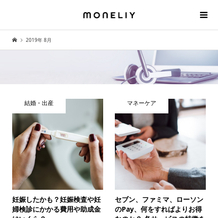
2019年 8月
結婚・出産
マネーケア
妊娠したかも？妊娠検査や妊
セブン、ファミマ、ローソン
婦検診にかかる費用や助成金
のPay、何をすればよりお得