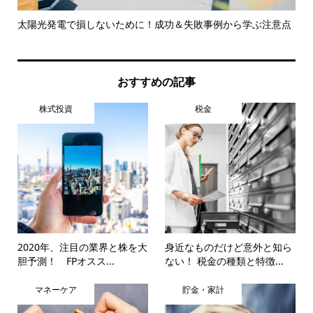
太陽光発電で損しないために！成功＆失敗事例から学ぶ注意点
ほ
を..
おすすめの記事
株式投資
税金
2020年、注目の業界と株を大
身近なものだけど意外と知ら
胆予測！ FPオスス...
ない！ 税金の種類と特徴...
マネーケア
貯金・家計