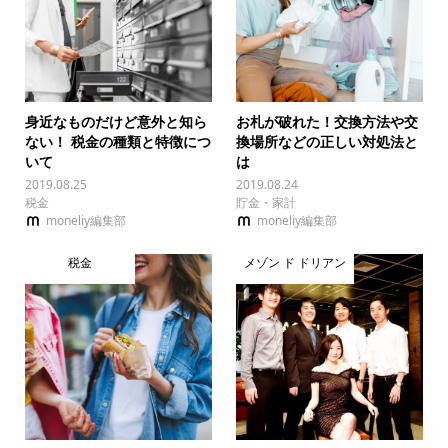
身近なものだけど意外と知ら
お札が破れた！交換方法や交
ない！ 税金の種類と特徴につ
換場所などの正しい対処法と
いて
は
2019.08.25
2019.08.24
税金
貯金・家計
moneliy編集部
moneliy編集部
税金
メゾン ド ドリアン