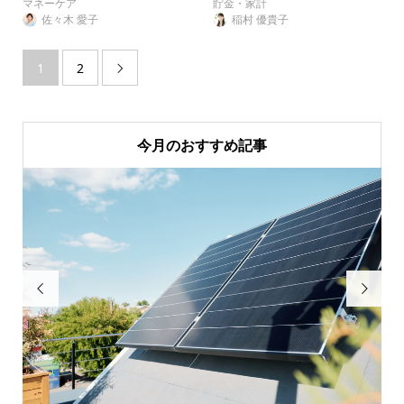
マネーケア
貯金・家計
佐々木 愛子
稲村 優貴子
1
2

今月のおすすめ記事

