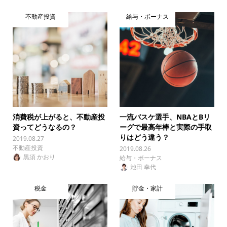
不動産投資
給与・ボーナス
消費税が上がると、不動産投
一流バスケ選手、NBAとBリ
資ってどうなるの？
ーグで最高年棒と実際の手取
りはどう違う？
2019.08.27
不動産投資
2019.08.26
黒須 かおり
給与・ボーナス
池田 幸代
税金
貯金・家計