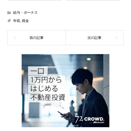
給与・ボーナス
年収
,
税金