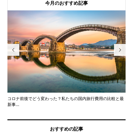
今月のおすすめ記事


コロナ前後でどう変わった？私たちの国内旅行費用の比較と最
仕
新事...
けた.
おすすめの記事