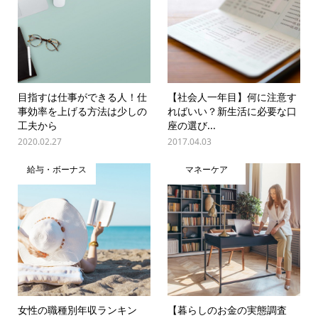
目指すは仕事ができる人！仕
【社会人一年目】何に注意す
事効率を上げる方法は少しの
ればいい？新生活に必要な口
工夫から
座の選び...
2020.02.27
2017.04.03
給与・ボーナス
マネーケア
女性の職種別年収ランキン
【暮らしのお金の実態調査