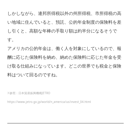
しかしながら、連邦所得税以外の州所得税、市所得税の高
い地域に住んでいると、預託、公的年金制度の保険料を差
し引くと、高額な年棒の手取り額は約半分になるそうで
す。
アメリカの公的年金は、働く人を対象にしているので、報
酬に応じた保険料を納め、納めた保険料に応じた年金を受
け取る仕組みになっています。どこの世界でも税金と保険
料はついて回るのですね。
※参照：日本貿易振興機構JETRO
https://www.jetro.go.jp/world/n_america/us/invest_04.html