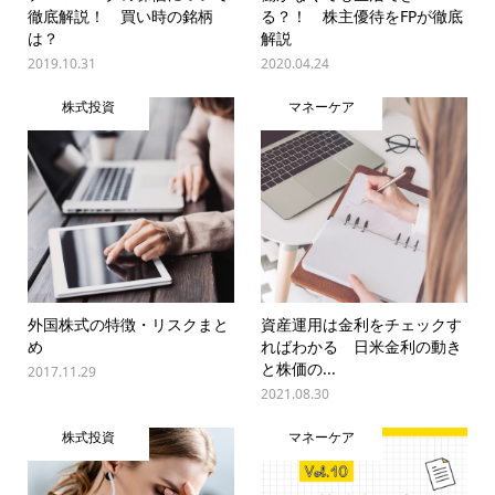
徹底解説！ 買い時の銘柄
る？！ 株主優待をFPが徹底
は？
解説
2019.10.31
2020.04.24
株式投資
マネーケア
外国株式の特徴・リスクまと
資産運用は金利をチェックす
め
ればわかる 日米金利の動き
と株価の...
2017.11.29
2021.08.30
株式投資
マネーケア