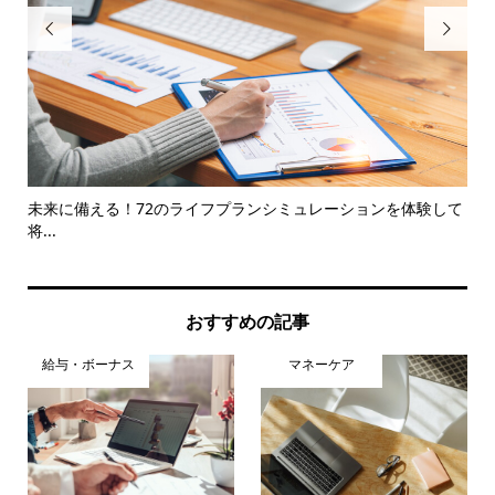


を紹
未来に備える！72のライフプランシミュレーションを体験して
カ
将...
楽し.
おすすめの記事
給与・ボーナス
マネーケア