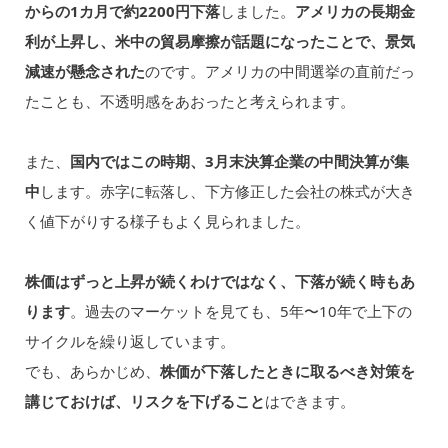
からの1カ月で約2200円下落
しました。
アメリカの長期金
利が上昇し、米中の貿易摩擦が話題になったことで、景気
減速が懸念された
のです。アメリカの中間選挙の直前だっ
たことも、不透明感をあおったと考えられます。
また、
国内ではこの時期、3月末決算企業の中間決算が集
中
します。赤字に転落し、下方修正した会社の株式が大き
く値下がりする様子もよく見られました。
株価はずっと上昇が続くわけではなく、下落が続く時もあ
ります
。過去のマーケットを見ても、5年〜10年で上下の
サイクルを繰り返しています。
でも、あらかじめ、
株価が下落したときに取るべき対策を
講じておけば、リスクを下げること
はできます。