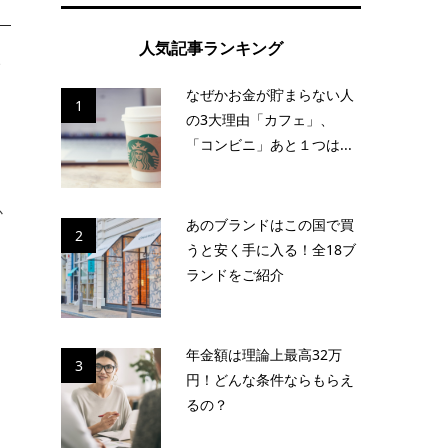
人気記事ランキング
い
なぜかお金が貯まらない人
1
の3大理由「カフェ」、
「コンビニ」あと１つは...
か
あのブランドはこの国で買
2
うと安く手に入る！全18ブ
ランドをご紹介
年金額は理論上最高32万
3
円！どんな条件ならもらえ
るの？