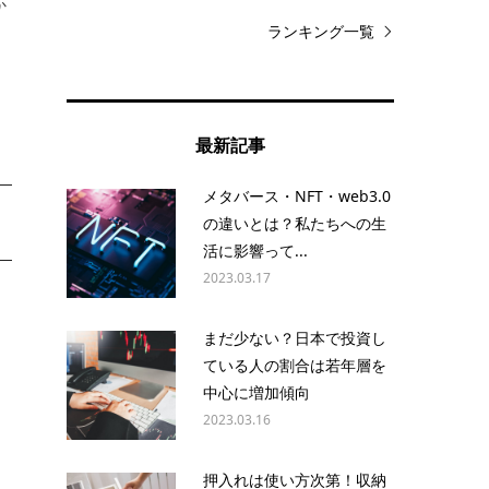
か
ランキング一覧
最新記事
メタバース・NFT・web3.0
の違いとは？私たちへの生
活に影響って...
2023.03.17
っ
まだ少ない？日本で投資し
ている人の割合は若年層を
中心に増加傾向
2023.03.16
押入れは使い方次第！収納