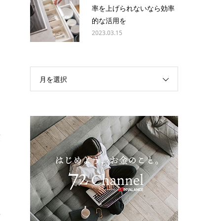
率を上げられないなら効率
的な活用を
2023.03.15
さ
月を選択
る
額
。
性