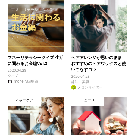
マネーリテラシークイズ 生活
ヘアアレンジが思いのまま！
に関わるお金編Vol.3
おすすめのヘアワックスと使
いこなすコツ
2020.04.28
クイズ
2020.04.28
moneliy編集部
趣味・美容
メロンサイダー
マネーケア
ニュース