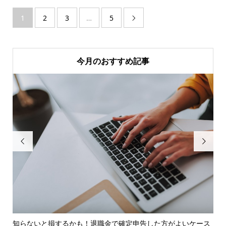
1
2
3
…
5

今月のおすすめ記事


法
知らないと損するかも！退職金で確定申告した方がよいケース
Pa