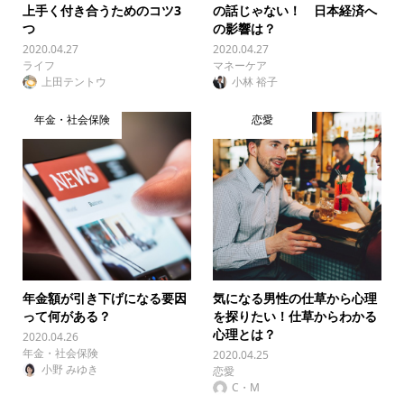
上手く付き合うためのコツ3
の話じゃない！ 日本経済へ
つ
の影響は？
2020.04.27
2020.04.27
ライフ
マネーケア
上田テントウ
小林 裕子
年金・社会保険
恋愛
年金額が引き下げになる要因
気になる男性の仕草から心理
って何がある？
を探りたい！仕草からわかる
心理とは？
2020.04.26
年金・社会保険
2020.04.25
小野 みゆき
恋愛
C・M