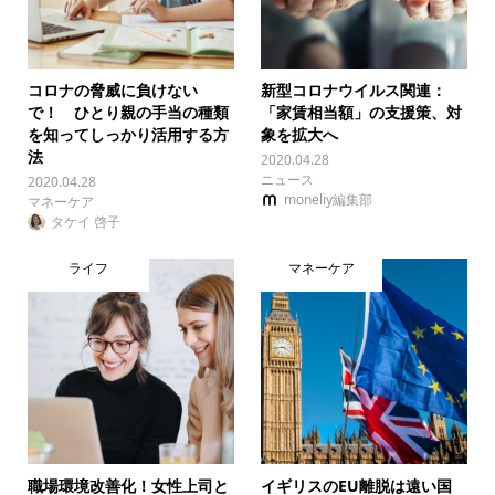
コロナの脅威に負けない
新型コロナウイルス関連：
で！ ひとり親の手当の種類
「家賃相当額」の支援策、対
を知ってしっかり活用する方
象を拡大へ
法
2020.04.28
ニュース
2020.04.28
moneliy編集部
マネーケア
タケイ 啓子
ライフ
マネーケア
職場環境改善化！女性上司と
イギリスのEU離脱は遠い国