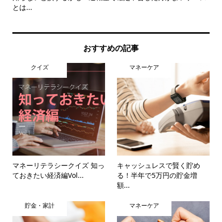
とは...
おすすめの記事
クイズ
マネーケア
マネーリテラシークイズ 知っ
キャッシュレスで賢く貯め
ておきたい経済編Vol...
る！半年で5万円の貯金増
額...
貯金・家計
マネーケア