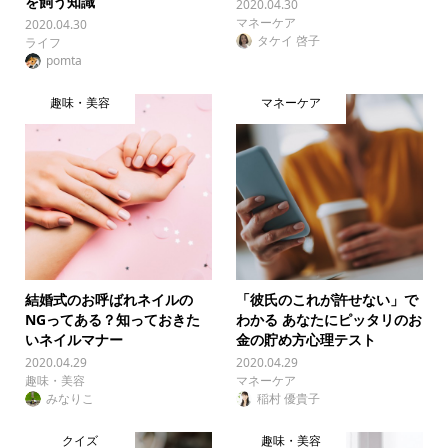
を飼う知識
2020.04.30
マネーケア
2020.04.30
タケイ 啓子
ライフ
pomta
趣味・美容
マネーケア
結婚式のお呼ばれネイルの
「彼氏のこれが許せない」で
NGってある？知っておきた
わかる あなたにピッタリのお
いネイルマナー
金の貯め方心理テスト
2020.04.29
2020.04.29
趣味・美容
マネーケア
みなりこ
稲村 優貴子
クイズ
趣味・美容