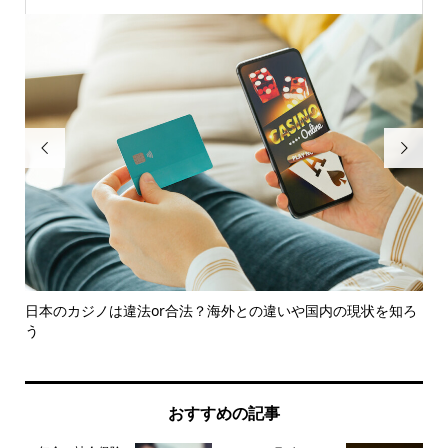


マ
日本のカジノは違法or合法？海外との違いや国内の現状を知ろ
「
う
おすすめの記事