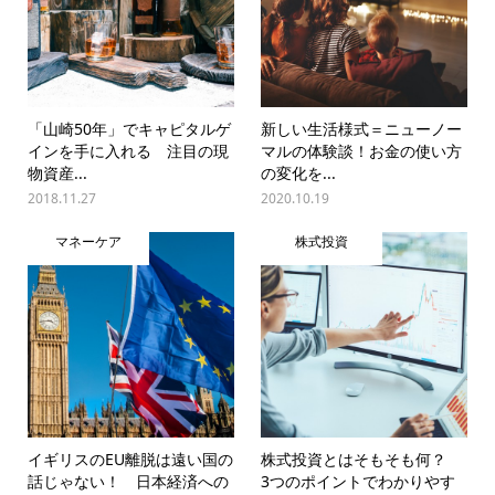
「山崎50年」でキャピタルゲ
新しい生活様式＝ニューノー
インを手に入れる 注目の現
マルの体験談！お金の使い方
物資産...
の変化を...
2018.11.27
2020.10.19
マネーケア
株式投資
イギリスのEU離脱は遠い国の
株式投資とはそもそも何？
話じゃない！ 日本経済への
3つのポイントでわかりやす