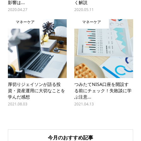
影響は...
く解説
2020.04.27
2020.05.11
マネーケア
マネーケア
厚切りジェイソンが語る投
つみたてNISA口座を開設す
資・資産運用に大切なことを
る前にチェック！失敗談に学
学んだ感想
ぶ注意...
2021.08.03
2021.04.13
今月のおすすめ記事