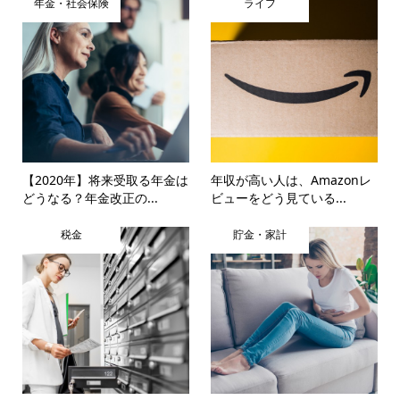
年金・社会保険
ライフ
【2020年】将来受取る年金は
年収が高い人は、Amazonレ
どうなる？年金改正の...
ビューをどう見ている...
税金
貯金・家計