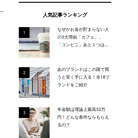
人気記事ランキング
ュ
なぜかお金が貯まらない人
1
の3大理由「カフェ」、
「コンビニ」あと１つは...
あのブランドはこの国で買
2
うと安く手に入る！全18ブ
ランドをご紹介
年金額は理論上最高32万
3
円！どんな条件ならもらえ
るの？