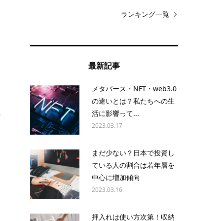
ランキング一覧
最新記事
メタバース・NFT・web3.0
の違いとは？私たちへの生
活に影響って...
ど
2023.03.17
まだ少ない？日本で投資し
を
ている人の割合は若年層を
中心に増加傾向
2023.03.16
。
押入れは使い方次第！収納