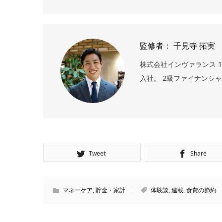
監修者： 千見寺 拓実
株式会社インヴァランス 1
入社。 2級ファイナンシ
Tweet
Share
マネーケア
,
貯金・家計
体験談
,
連載
,
食費の節約