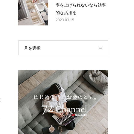
率を上げられないなら効率
的な活用を
2023.03.15
に
月を選択
。
な
み