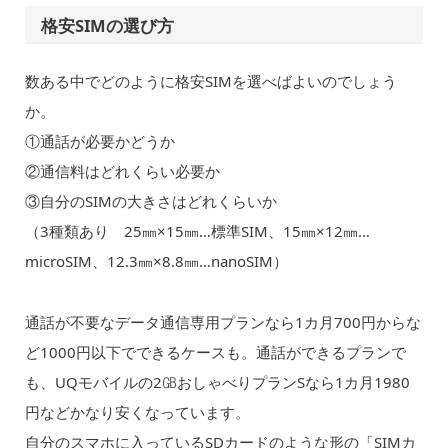
格安SIMの選び方
数ある中でどのように格安SIMを選べばよいのでしょう
か。
①通話が必要かどうか
②通信料はどれくらい必要か
③自分のSIMの大きさはどれくらいか
（3種類あり 25㎜×15㎜…標準SIM、15㎜×12㎜…
microSIM、12.3㎜×8.8㎜…nanoSIM）
通話が不要なデータ通信専用プランなら1カ月700円からな
ど1000円以下でできるケースも。通話ができるプランで
も、UQモバイルの2㎇おしゃべりプランSなら1カ月1980
円などかなり安くなっています。
自分のスマホに入っているSDカードのような形の「SIMカ