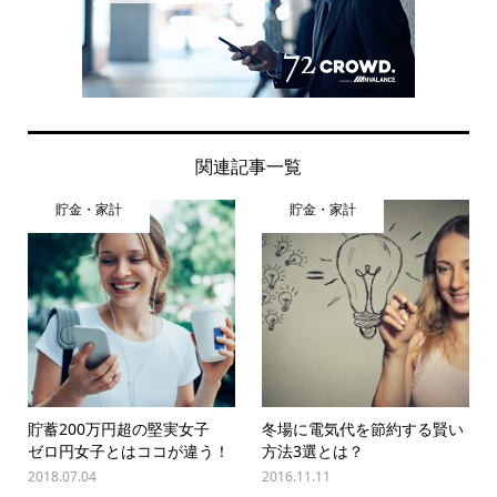
関連記事一覧
貯金・家計
貯金・家計
貯蓄200万円超の堅実女子
冬場に電気代を節約する賢い
ゼロ円女子とはココが違う！
方法3選とは？
2018.07.04
2016.11.11