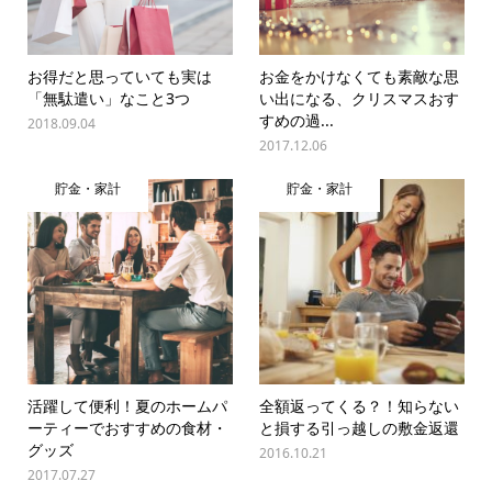
お得だと思っていても実は
お金をかけなくても素敵な思
「無駄遣い」なこと3つ
い出になる、クリスマスおす
すめの過...
2018.09.04
2017.12.06
貯金・家計
貯金・家計
活躍して便利！夏のホームパ
全額返ってくる？！知らない
ーティーでおすすめの食材・
と損する引っ越しの敷金返還
グッズ
2016.10.21
2017.07.27