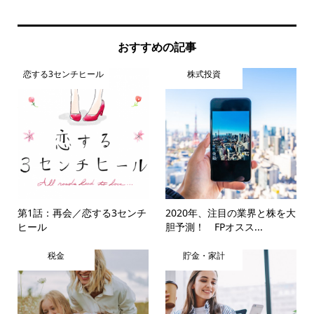
おすすめの記事
恋する3センチヒール
株式投資
第1話：再会／恋する3センチ
2020年、注目の業界と株を大
ヒール
胆予測！ FPオスス...
税金
貯金・家計