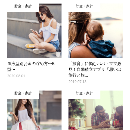
貯金・家計
貯金・家計
血液型別お金の貯め方〜B
「旅育」に悩むパパ・ママ必
型〜
見！自動積立アプリ「思い出
旅行と旅...
2020.08.01
2019.07.18
貯金・家計
貯金・家計