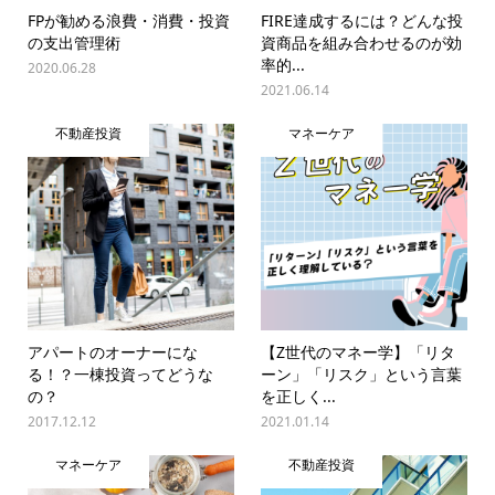
FPが勧める浪費・消費・投資
FIRE達成するには？どんな投
の支出管理術
資商品を組み合わせるのが効
率的...
2020.06.28
2021.06.14
不動産投資
マネーケア
アパートのオーナーにな
【Z世代のマネー学】「リタ
る！？一棟投資ってどうな
ーン」「リスク」という言葉
の？
を正しく...
2017.12.12
2021.01.14
マネーケア
不動産投資