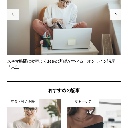


のポ
スキマ時間に効率よくお金の基礎が学べる！オンライン講座
【
「人生...
おすすめの記事
年金・社会保険
マネーケア