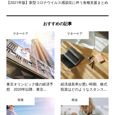
体験
【2021年版】新型コロナウイルス感染症に伴う各種支援まとめ
今
率的.
おすすめの記事
マネーケア
マネーケア
東京オリンピック後の経済予
経済成長率が悪い時期、株式
想 2020年以降、東京...
投資はどのようなスタンス...
老後
税金