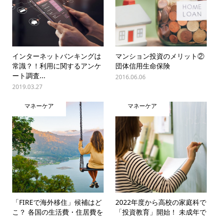
インターネットバンキングは
マンション投資のメリット②
常識？！利用に関するアンケ
団体信用生命保険
ート調査...
2016.06.06
2019.03.27
マネーケア
マネーケア
「FIREで海外移住」候補はど
2022年度から高校の家庭科で
こ？ 各国の生活費・住居費を
「投資教育」開始！ 未成年で