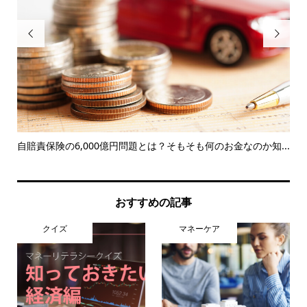


自賠責保険の6,000億円問題とは？そもそも何のお金なのか知...
今
知..
おすすめの記事
クイズ
マネーケア