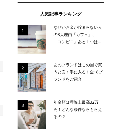
人気記事ランキング
なぜかお金が貯まらない人
1
の3大理由「カフェ」、
「コンビニ」あと１つは...
あのブランドはこの国で買
2
うと安く手に入る！全18ブ
ランドをご紹介
年金額は理論上最高32万
3
円！どんな条件ならもらえ
るの？