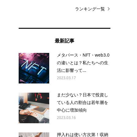
ランキング一覧
り
最新記事
メタバース・NFT・web3.0
の違いとは？私たちへの生
活に影響って...
2023.03.17
まだ少ない？日本で投資し
え
ている人の割合は若年層を
家
中心に増加傾向
2023.03.16
押入れは使い方次第！収納