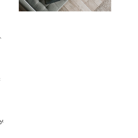
か
が
が