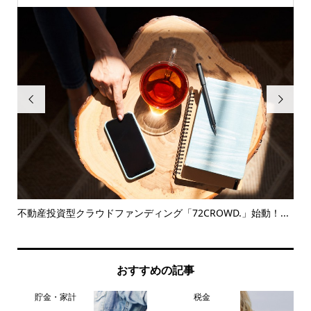


！...
自賠責保険の6,000億円問題とは？そもそも何のお金なのか知..
おすすめの記事
貯金・家計
税金