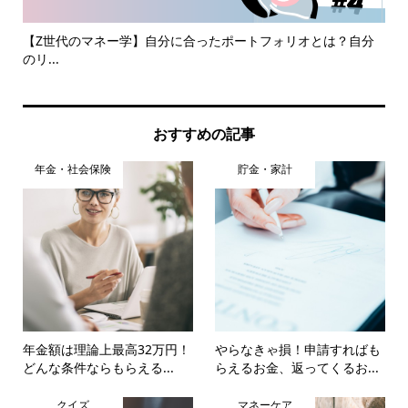
..
【Z世代のマネー学】自分に合ったポートフォリオとは？自分
脱
のリ...
と
おすすめの記事
年金・社会保険
貯金・家計
年金額は理論上最高32万円！
やらなきゃ損！申請すればも
どんな条件ならもらえる...
らえるお金、返ってくるお...
クイズ
マネーケア