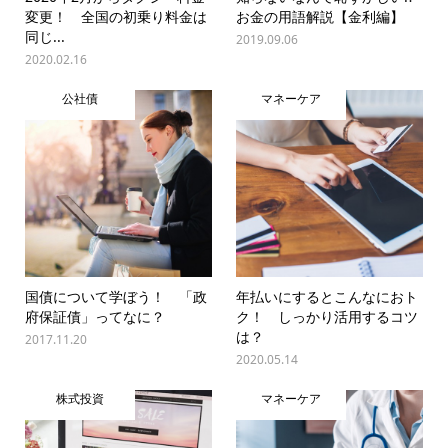
変更！ 全国の初乗り料金は
お金の用語解説【金利編】
同じ...
2019.09.06
2020.02.16
公社債
マネーケア
国債について学ぼう！ 「政
年払いにするとこんなにおト
府保証債」ってなに？
ク！ しっかり活用するコツ
は？
2017.11.20
2020.05.14
株式投資
マネーケア