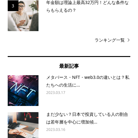
年金額は理論上最高32万円！どんな条件な
3
らもらえるの？
ランキング一覧
最新記事
メタバース・NFT・web3.0の違いとは？私
たちへの生活に...
2023.03.17
まだ少ない？日本で投資している人の割合
は若年層を中心に増加傾...
2023.03.16