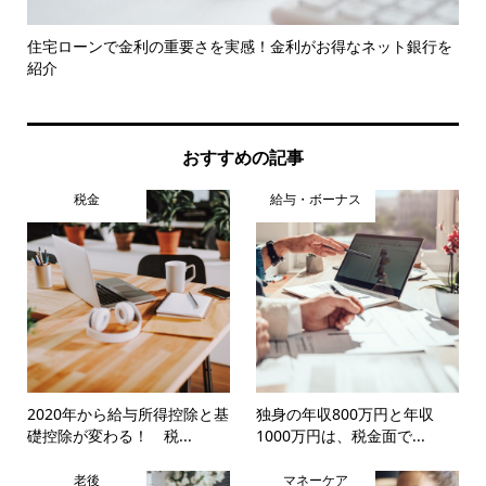
住宅ローンで金利の重要さを実感！金利がお得なネット銀行を
【
紹介
教え.
おすすめの記事
税金
給与・ボーナス
2020年から給与所得控除と基
独身の年収800万円と年収
礎控除が変わる！ 税...
1000万円は、税金面で...
老後
マネーケア