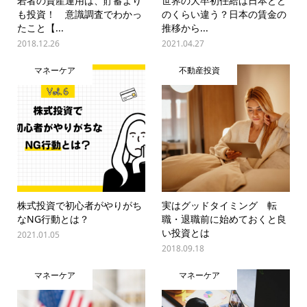
若者の資産運用は、貯蓄より
世界の大卒初任給は日本とど
も投資！ 意識調査でわかっ
のくらい違う？日本の賃金の
たこと【...
推移から...
2018.12.26
2021.04.27
マネーケア
不動産投資
株式投資で初心者がやりがち
実はグッドタイミング 転
なNG行動とは？
職・退職前に始めておくと良
い投資とは
2021.01.05
2018.09.18
マネーケア
マネーケア