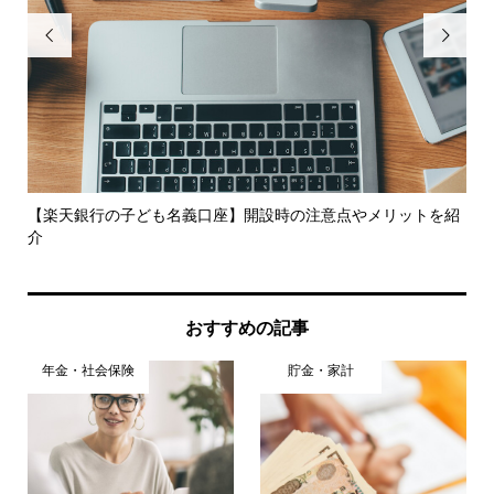


末
【楽天銀行の子ども名義口座】開設時の注意点やメリットを紹
ス
介
き..
おすすめの記事
年金・社会保険
貯金・家計