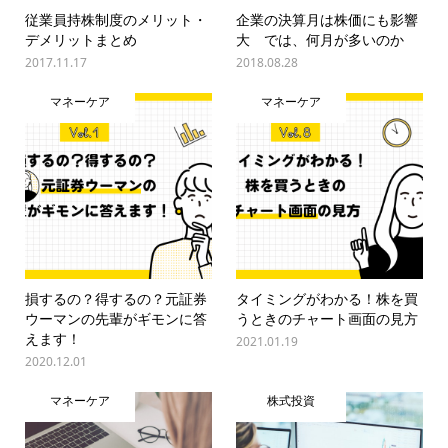
従業員持株制度のメリット・
企業の決算月は株価にも影響
デメリットまとめ
大 では、何月が多いのか
2017.11.17
2018.08.28
マネーケア
マネーケア
損するの？得するの？元証券
タイミングがわかる！株を買
ウーマンの先輩がギモンに答
うときのチャート画面の見方
えます！
2021.01.19
2020.12.01
マネーケア
株式投資