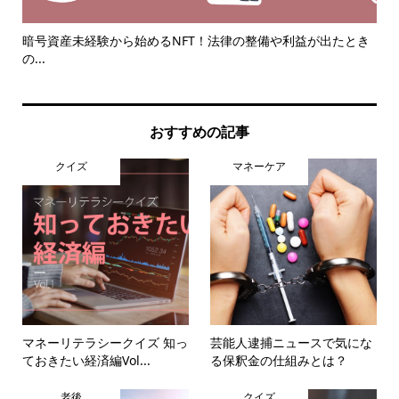
と
暗号資産未経験から始めるNFT！法律の整備や利益が出たとき
【
の...
とに.
おすすめの記事
クイズ
マネーケア
マネーリテラシークイズ 知っ
芸能人逮捕ニュースで気にな
ておきたい経済編Vol...
る保釈金の仕組みとは？
老後
クイズ