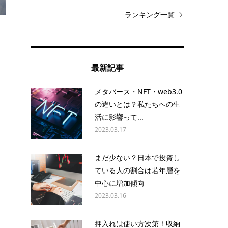
ランキング一覧
最新記事
メタバース・NFT・web3.0
の違いとは？私たちへの生
活に影響って...
2023.03.17
まだ少ない？日本で投資し
ている人の割合は若年層を
中心に増加傾向
2023.03.16
押入れは使い方次第！収納