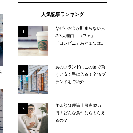
人気記事ランキング
なぜかお金が貯まらない人
1
の3大理由「カフェ」、
「コンビニ」あと１つは...
あのブランドはこの国で買
2
ら
うと安く手に入る！全18ブ
ランドをご紹介
年金額は理論上最高32万
3
円！どんな条件ならもらえ
るの？