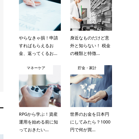
やらなきゃ損！申請
身近なものだけど意
すればもらえるお
外と知らない！ 税金
金、返ってくるお...
の種類と特徴...
マネーケア
貯金・家計
RPGから学ぶ！資産
世界のお金を日本円
運用を始める前に知
にしてみたら？1000
っておきたい...
円で何が買...