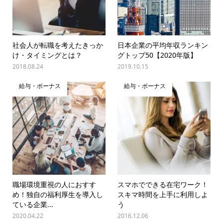
社会人が転職を考えたきっか
日本企業の平均年収ランキン
け・タイミングとは？
グトップ50【2020年版】
2018.08.24
2019.10.15
給与・ボーナス
給与・ボーナス
職場環境重視の人におすす
スマホでできる在宅ワーク！
め！独自の福利厚生を導入し
スキマ時間を上手に利用しよ
ている企業...
う
2020.04.22
2016.12.06