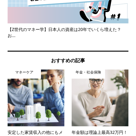
を
【Z世代のマネー学】日本人の資産は20年でいくら増えた？
損
お...
す
おすすめの記事
マネーケア
年金・社会保険
安定した家賃収入の他にもメ
年金額は理論上最高32万円！