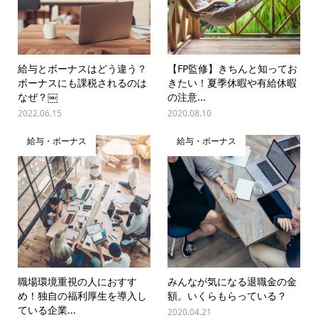
給与とボーナスはどう違う？
【FP監修】きちんと知ってお
ボーナスにも課税されるのは
きたい！夏季休暇や有給休暇
なぜ？￼
の注意...
2022.06.15
2020.08.10
給与・ボーナス
給与・ボーナス
職場環境重視の人におすす
みんなが気になる退職金の金
め！独自の福利厚生を導入し
額。いくらもらっている？
ている企業...
2020.04.21