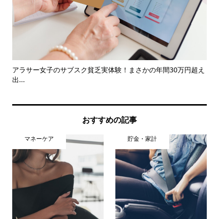
して
アラサー女子のサブスク貧乏実体験！まさかの年間30万円超え
私が
出...
おすすめの記事
マネーケア
貯金・家計