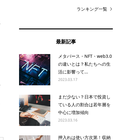
ランキング一覧
で
最新記事
さ
メタバース・NFT・web3.0
の違いとは？私たちへの生
活に影響って...
2023.03.17
で
まだ少ない？日本で投資し
合
ている人の割合は若年層を
中心に増加傾向
ら
2023.03.16
押入れは使い方次第！収納