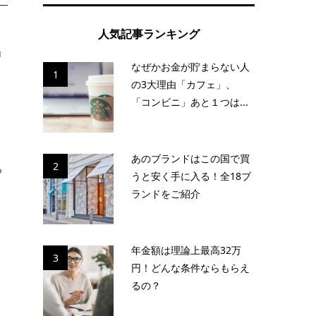
人気記事ランキング
」
なぜかお金が貯まらない人
1
の3大理由「カフェ」、
「コンビニ」あと１つは...
あのブランドはこの国で買
2
る
うと安く手に入る！全18ブ
ランドをご紹介
年金額は理論上最高32万
民
3
円！どんな条件ならもらえ
」
るの？