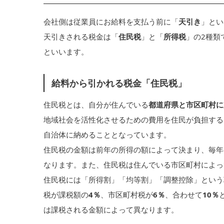
会社側は従業員にお給料を支払う前に「
天引き
」とい
天引きされる税金は「
住民税
」と「
所得税
」の2種類
といいます。
給料から引かれる税金「住民税」
住民税とは、自分が住んでいる
都道府県と市区町村に
地域社会を活性化させるための費用を住民が負担する
自治体に納めることとなっています。
住民税の金額は前年の所得の額によって決まり、毎年
なります。また、住民税は住んでいる市区町村によっ
住民税には「所得割」「均等割」「調整控除」という
税が課税額の
4％
、市区町村税が
6％
、合わせて
10％
は課税される金額によって異なります。