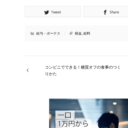
Tweet
Share
給与・ボーナス
税金
,
給料
コンビニでできる！糖質オフの食事のつく
りかた