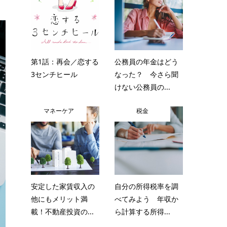
第1話：再会／恋する
公務員の年金はどう
3センチヒール
なった？ 今さら聞
けない公務員の...
マネーケア
税金
安定した家賃収入の
自分の所得税率を調
他にもメリット満
べてみよう 年収か
載！不動産投資の...
ら計算する所得...