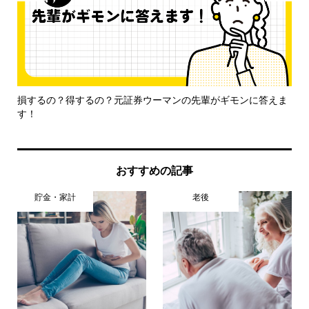
損するの？得するの？元証券ウーマンの先輩がギモンに答えま
本
す！
ク
おすすめの記事
貯金・家計
老後