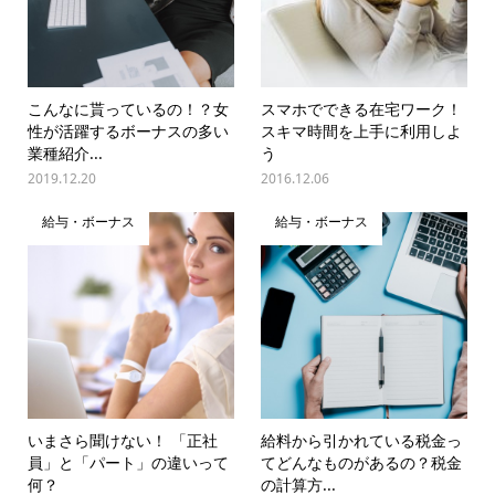
こんなに貰っているの！？女
スマホでできる在宅ワーク！
性が活躍するボーナスの多い
スキマ時間を上手に利用しよ
業種紹介...
う
2019.12.20
2016.12.06
給与・ボーナス
給与・ボーナス
いまさら聞けない！ 「正社
給料から引かれている税金っ
員」と「パート」の違いって
てどんなものがあるの？税金
何？
の計算方...