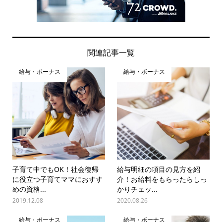
関連記事一覧
給与・ボーナス
給与・ボーナス
子育て中でもOK！社会復帰
給与明細の項目の見方を紹
に役立つ子育てママにおすす
介！お給料をもらったらしっ
めの資格...
かりチェッ...
2019.12.08
2020.08.26
給与・ボーナス
給与・ボーナス