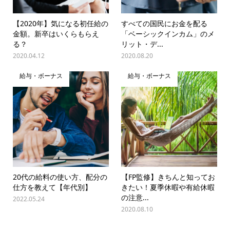
【2020年】気になる初任給の
すべての国民にお金を配る
金額。新卒はいくらもらえ
「ベーシックインカム」のメ
る？
リット・デ...
2020.04.12
2020.08.20
給与・ボーナス
給与・ボーナス
20代の給料の使い方、配分の
【FP監修】きちんと知ってお
仕方を教えて【年代別】
きたい！夏季休暇や有給休暇
の注意...
2022.05.24
2020.08.10