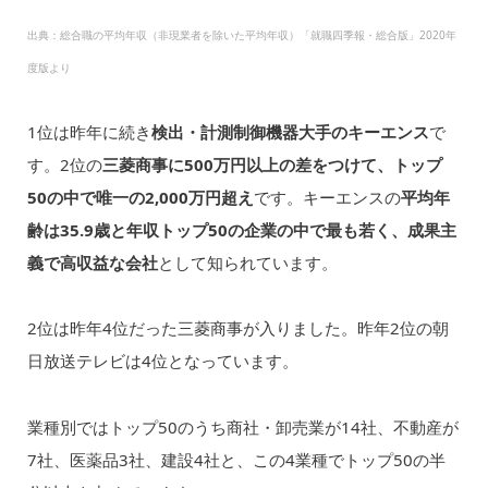
出典：総合職の平均年収（非現業者を除いた平均年収）「就職四季報・総合版」2020年
度版より
1位は昨年に続き
検出・計測制御機器大手のキーエンス
で
す。2位の
三菱商事に500万円以上の差をつけて、トップ
50の中で唯一の2,000万円超え
です。キーエンスの
平均年
齢は35.9歳と年収トップ50の企業の中で最も若く、成果主
義で高収益な会社
として知られています。
2位は昨年4位だった三菱商事が入りました。昨年2位の朝
日放送テレビは4位となっています。
業種別ではトップ50のうち商社・卸売業が14社、不動産が
7社、医薬品3社、建設4社と、この4業種でトップ50の半