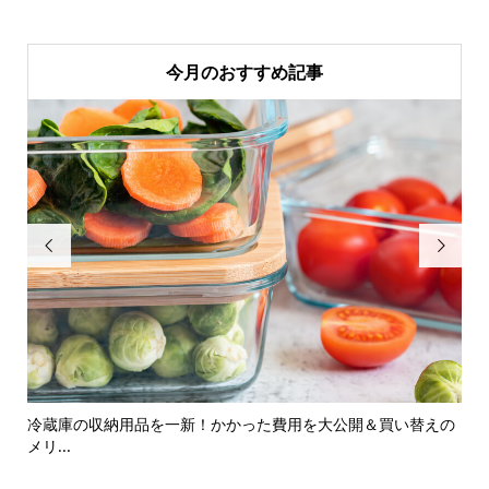
今月のおすすめ記事


ト銀
冷蔵庫の収納用品を一新！かかった費用を大公開＆買い替えの
3
メリ...
め